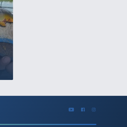
d Feeder
iai
024