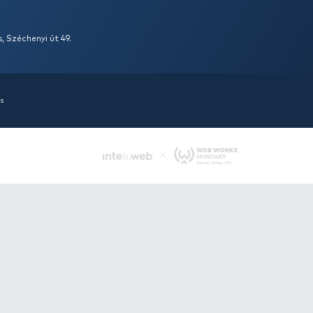
ás
Cím:
6400 Kiskunhalas, Széchenyi út 49.