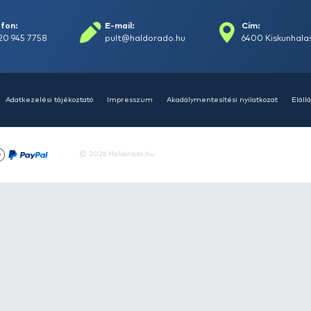
Bolgár Géza
2024-08-31 06:00:00
rások
Vizek
Termékösszehasonlít
Telefon:
E-mail:
+36 20 945 7758
pult@haldorado.hu