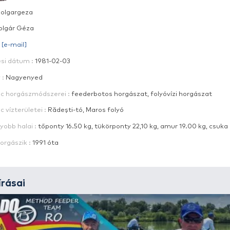
Alias :
bolgargeza
Név :
Bolgár Géza
E-mail :
[e-mail]
Születési dátum :
1981-02-03
Lakhely :
Nagyenyed
Kedvenc horgászmódszerei :
feederbotos horgász
Kedvenc vízterületei :
Rădești-tó, Maros folyó
Legnagyobb halai :
tőponty 16.50 kg, tükörponty 22