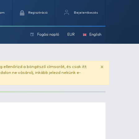
Kedvencek
Kosaram
Regisztráció
Fogási na
ok
ado.hu
. Vásárlás előtt mindig ellenőrizd a böngésző címs
yel csaló másolat - ilyen oldalon ne vásárolj, inkább jel