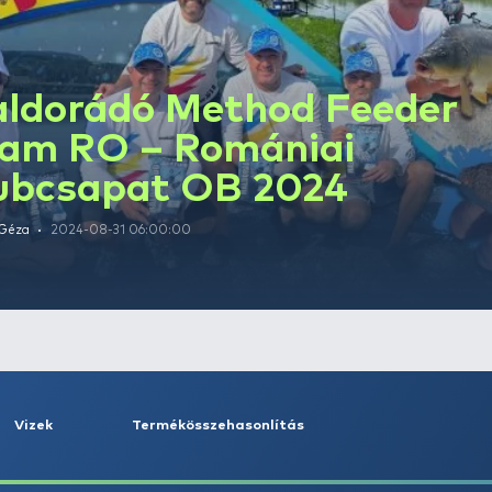
Mióta horgászik :
1991 óta
Szerző írásai
Haldorádó Metho
Team RO – Román
klubcsapat OB 2