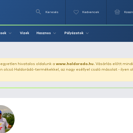
Keresés
Videók
Vizek
Írások
Hasznos
Pályázat
uházunkat!
Az egyetlen hivatalos oldalunk a
www.haldor
ozol feltűnően olcsó Haldorádó-termékekkel, az nagy eséll