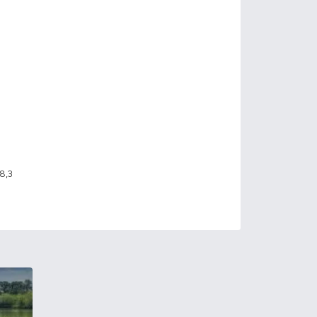
at, folyóvízi horgászat
,10 kg, amur 19.00 kg, csuka 8,3