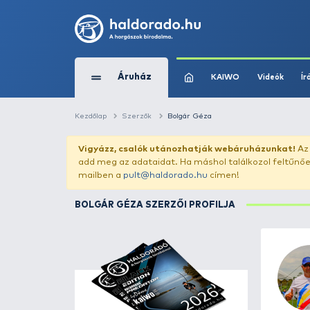
Áruház
KAIWO
Kezdőlap
Szerzők
Bolgár Géza
Vigyázz, csalók utánozhatják webár
add meg az adataidat. Ha máshol találk
mailben a
pult@haldorado.hu
címen!
BOLGÁR GÉZA SZERZŐI PROFILJA