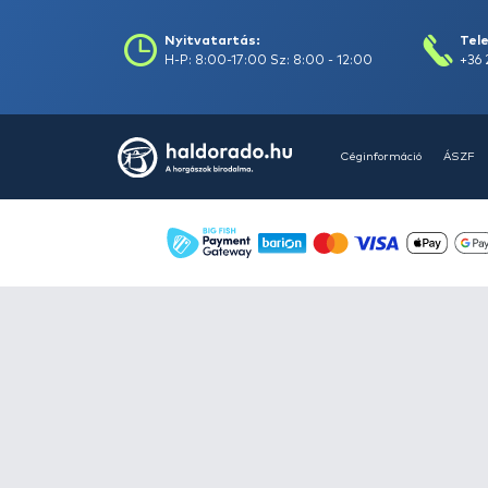
Áruház
Videók
Í
Nyitvatartás:
H-P: 8:00-17:00
Sz: 8:00 - 12:00