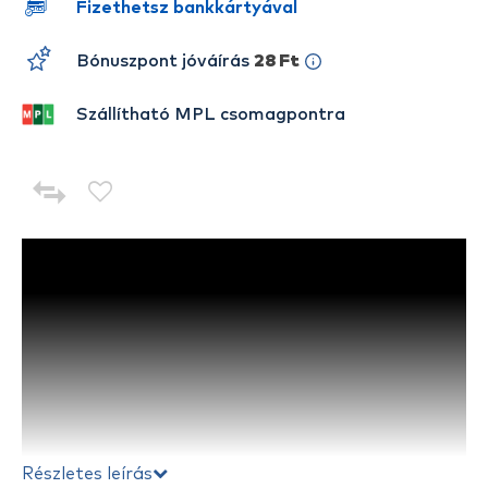
Fizethetsz bankkártyával
Bónuszpont jóváírás
28 Ft
Szállítható MPL csomagpontra
Részletes leírás