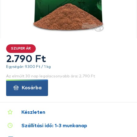
SZUPER ÁR
2.790 Ft
Egységár: 9.300 Ft / 1 kg
Az elmúlt 30 nap legalacsonyabb ára: 2.790 Ft
Kosárba
Készleten
Szállítási idő: 1-3 munkanap