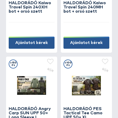
HALDORÁDÓ Kaiwo
HALDORÁDÓ Kaiwo
Travel Spin 240XH
Travel Spin 240MH
bot + orsó szett
bot + orsó szett
Ajánlatot kérek
Ajánlatot kérek
+150
+100
Ft
Ft
HALDORÁDÓ Angry
HALDORÁDÓ FES
Carp SUN UPF 50+
Tactical Tee Camo
Long Sleeve L
UPF 50+ XL