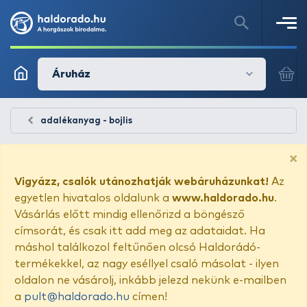
Áruház
adalékanyag - bojlis
×
Vigyázz, csalók utánozhatják webáruházunkat!
Az
egyetlen hivatalos oldalunk a
www.haldorado.hu
.
Vásárlás előtt mindig ellenőrizd a böngésző
címsorát, és csak itt add meg az adataidat. Ha
máshol találkozol feltűnően olcsó Haldorádó-
termékekkel, az nagy eséllyel csaló másolat - ilyen
oldalon ne vásárolj, inkább jelezd nekünk e-mailben
a
pult@haldorado.hu
címen!