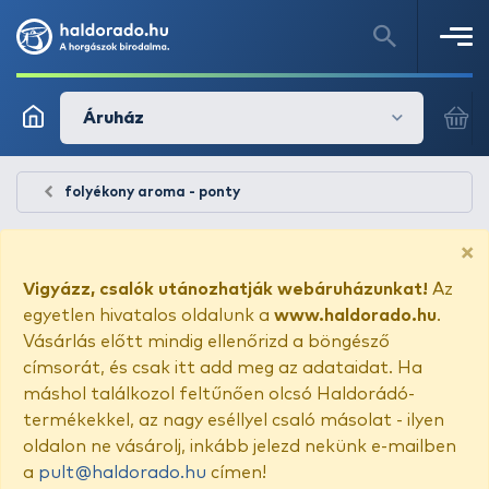
Áruház
folyékony aroma - ponty
×
Vigyázz, csalók utánozhatják webáruházunkat!
Az
egyetlen hivatalos oldalunk a
www.haldorado.hu
.
Vásárlás előtt mindig ellenőrizd a böngésző
címsorát, és csak itt add meg az adataidat. Ha
máshol találkozol feltűnően olcsó Haldorádó-
termékekkel, az nagy eséllyel csaló másolat - ilyen
oldalon ne vásárolj, inkább jelezd nekünk e-mailben
a
pult@haldorado.hu
címen!