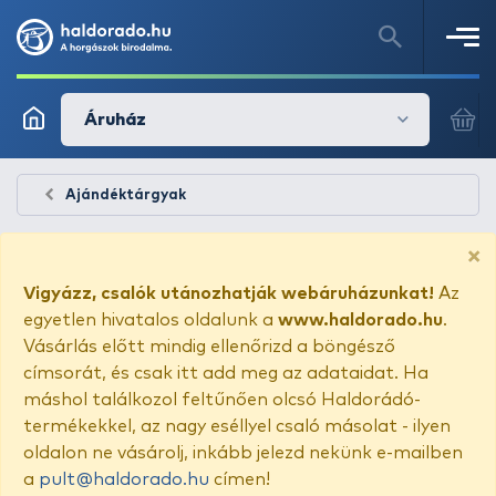
Áruház
Ajándéktárgyak
×
Vigyázz, csalók utánozhatják webáruházunkat!
Az
egyetlen hivatalos oldalunk a
www.haldorado.hu
.
Vásárlás előtt mindig ellenőrizd a böngésző
címsorát, és csak itt add meg az adataidat. Ha
máshol találkozol feltűnően olcsó Haldorádó-
termékekkel, az nagy eséllyel csaló másolat - ilyen
oldalon ne vásárolj, inkább jelezd nekünk e-mailben
a
pult@haldorado.hu
címen!