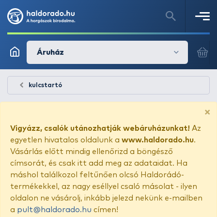
Áruház
kulcstartó
×
Vigyázz, csalók utánozhatják webáruházunkat!
Az
egyetlen hivatalos oldalunk a
www.haldorado.hu
.
Vásárlás előtt mindig ellenőrizd a böngésző
címsorát, és csak itt add meg az adataidat. Ha
máshol találkozol feltűnően olcsó Haldorádó-
termékekkel, az nagy eséllyel csaló másolat - ilyen
oldalon ne vásárolj, inkább jelezd nekünk e-mailben
a
pult@haldorado.hu
címen!