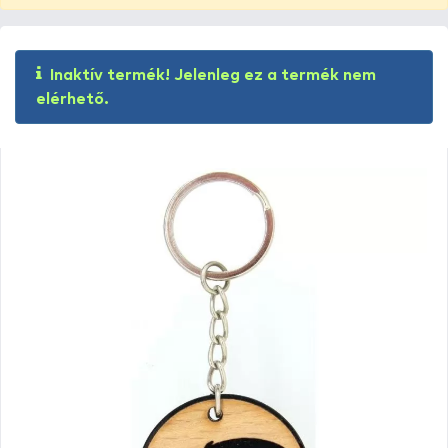
Inaktív termék! Jelenleg ez a termék nem
elérhető.