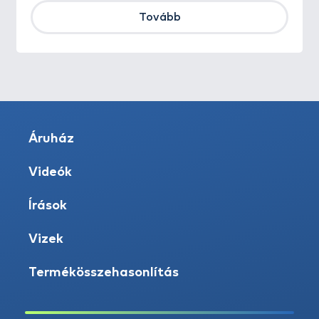
Tovább
Áruház
Videók
Írások
Vizek
Termékösszehasonlítás