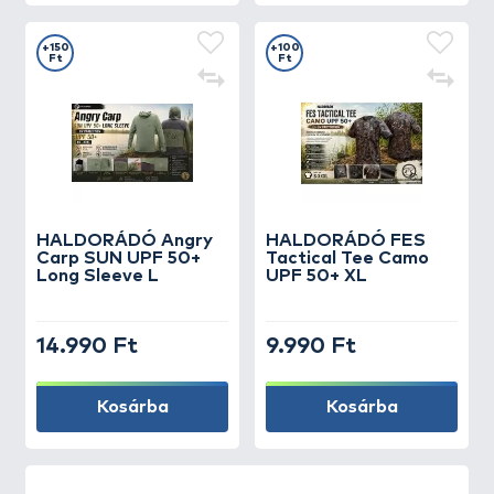
+150
+100
Ft
Ft
HALDORÁDÓ Angry
HALDORÁDÓ FES
Carp SUN UPF 50+
Tactical Tee Camo
Long Sleeve L
UPF 50+ XL
14.990 Ft
9.990 Ft
Kosárba
Kosárba