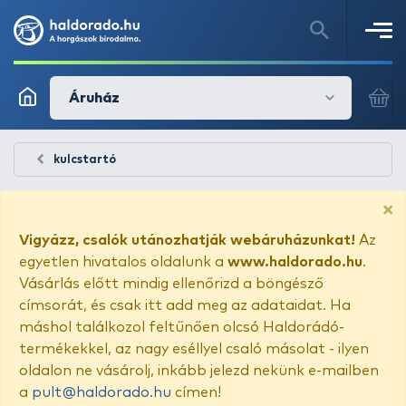
Áruház
kulcstartó
×
Vigyázz, csalók utánozhatják webáruházunkat!
Az
egyetlen hivatalos oldalunk a
www.haldorado.hu
.
Vásárlás előtt mindig ellenőrizd a böngésző
címsorát, és csak itt add meg az adataidat. Ha
máshol találkozol feltűnően olcsó Haldorádó-
termékekkel, az nagy eséllyel csaló másolat - ilyen
oldalon ne vásárolj, inkább jelezd nekünk e-mailben
a
pult@haldorado.hu
címen!