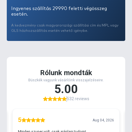
Ingyenes szállítás 29990 feletti végösszeg
esetén.
A kedvezmény csak magyarországi szállítási cím és MPL vagy
GLS házhozszállítás esetén vehető igénybe.