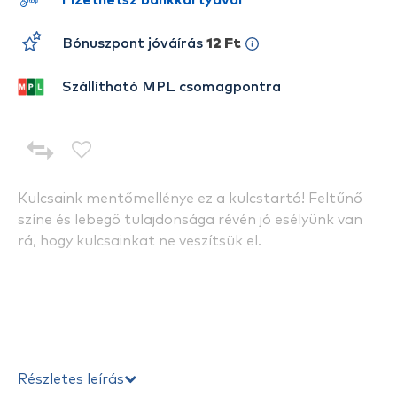
Fizethetsz bankkártyával
Bónuszpont jóváírás
12 Ft
Szállítható MPL csomagpontra
Kulcsaink mentőmellénye ez a kulcstartó! Feltűnő
színe és lebegő tulajdonsága révén jó esélyünk van
rá, hogy kulcsainkat ne veszítsük el.
Részletes leírás