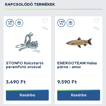
KAPCSOLÓDÓ TERMÉKEK
+35
+96
Ft
Ft
STONFO Kulcstartó
ENERGOTEAM Halas
peremfutó orsóval
párna - amur
3.490 Ft
9.590 Ft
Kosárba
Kosárba