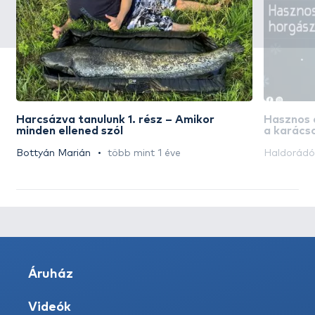
Harcsázva tanulunk 1. rész – Amikor
Hasznos 
minden ellened szól
a karács
Bottyán Marián
több mint 1 éve
Haldorád
Áruház
Videók