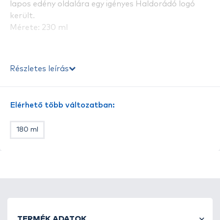
lapos edény oldalára egy igényes Haldorádó logó
került.
Mérete: 230 ml
Részletes leírás
Elérhető több változatban:
180 ml
TERMÉK ADATOK