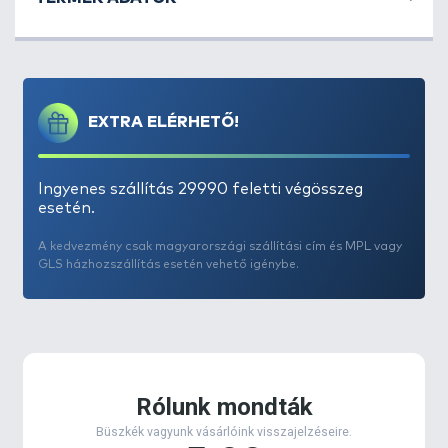
EXTRA ELÉRHETŐ!
Ingyenes szállítás 29990 feletti végösszeg
esetén.
A kedvezmény csak magyarországi szállítási cím és MPL vagy
GLS házhozszállítás esetén vehető igénybe.