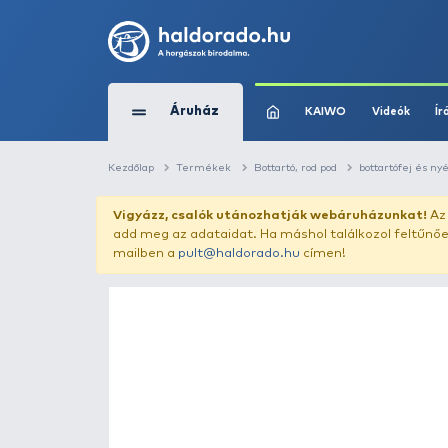
Áruház
KAIWO
Kezdőlap
Termékek
Bottartó, rod pod
Vigyázz, csalók utánozhatják webár
add meg az adataidat. Ha máshol találk
mailben a
pult@haldorado.hu
címen!