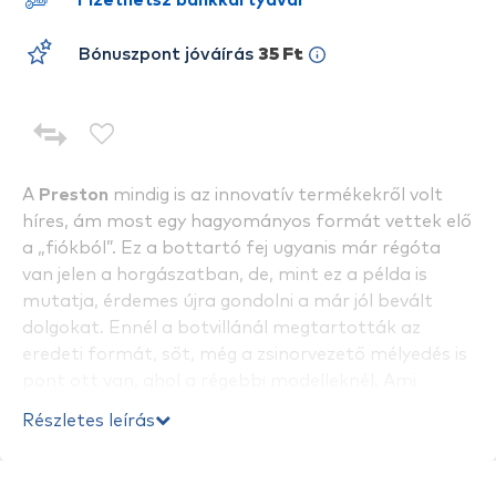
Fizethetsz bankkártyával
Bónuszpont jóváírás
35 Ft
A
Preston
mindig is az innovatív termékekről volt
híres, ám most egy hagyományos formát vettek elő
a „fiókból”. Ez a bottartó fej ugyanis már régóta
van jelen a horgászatban, de, mint ez a példa is
mutatja, érdemes újra gondolni a már jól bevált
dolgokat. Ennél a botvillánál megtartották az
eredeti formát, sőt, még a zsinorvezető mélyedés is
pont ott van, ahol a régebbi modelleknél. Ami
újdonság, az a bottartó anyaga. Ez ugyanis
Részletes leírás
gumírozott, szinte tapad a bottartó oldala
, így
heves kapásoknál stabilan megfogja a feederbotot,
nem kell attól félni, hogy a hal kirántja azt.