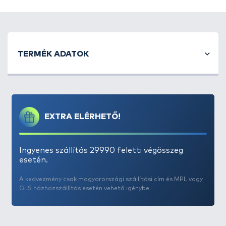
Természetesen szabvány méretű csavarral van
ellátva, így minden leszúróhoz, tripodhoz, vagy láda
adapterhez univerzálisan használható.
TERMÉK ADATOK
EXTRA ELÉRHETŐ!
Ingyenes szállítás 29990 feletti végösszeg
esetén.
A kedvezmény csak magyarországi szállítási cím és MPL vagy
GLS házhozszállítás esetén vehető igénybe.