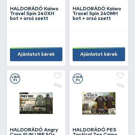
HALDORÁDÓ Kaiwo
HALDORÁDÓ Kaiwo
Travel Spin 240XH
Travel Spin 240MH
bot + orsó szett
bot + orsó szett
Ajánlatot kérek
Ajánlatot kérek
+150
+100
Ft
Ft
HALDORÁDÓ Angry
HALDORÁDÓ FES
Carp SUN UPF 50+
Tactical Tee Camo