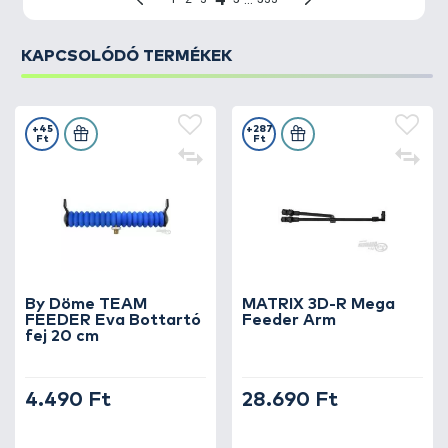
KAPCSOLÓDÓ TERMÉKEK
+45
+287
Ft
Ft
By Döme TEAM
MATRIX 3D-R Mega
FEEDER Eva Bottartó
Feeder Arm
fej 20 cm
4.490 Ft
28.690 Ft