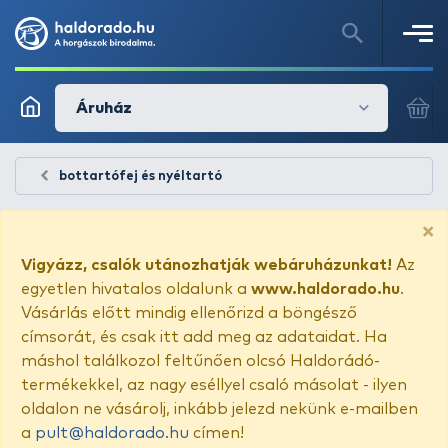
Áruház
bottartófej és nyéltartó
×
Vigyázz, csalók utánozhatják webáruházunkat!
Az
egyetlen hivatalos oldalunk a
www.haldorado.hu
.
Vásárlás előtt mindig ellenőrizd a böngésző
címsorát, és csak itt add meg az adataidat. Ha
máshol találkozol feltűnően olcsó Haldorádó-
termékekkel, az nagy eséllyel csaló másolat - ilyen
oldalon ne vásárolj, inkább jelezd nekünk e-mailben
a
pult@haldorado.hu
címen!