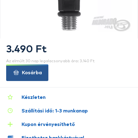
3.490 Ft
Az elmúlt 30 nap legalacsonyabb ára: 3.140 Ft
Kosárba
Készleten
Szállítási idő: 1-3 munkanap
Kupon érvényesíthető