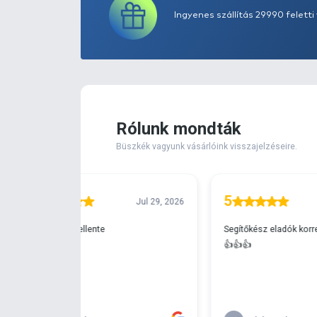
Extra elérhető!
Ingyenes szállítá