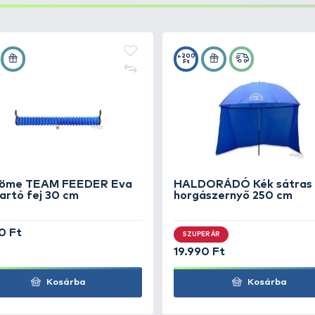
tripod, amely megkönnyíti dolgunkat a nehéz, kiépítetlen 
n való használatra, hiszen a hosszú lábak mindig találnak
k. Ha pedig egy sóderes, laza szerkezetű mederszakaszon 
n magasra tudjuk állítani botjaikat, így csökkentve az e
ső rögzítő eleme fémből készült, teherbírása 20 kg. Könn
z alsó részen egy kampós akasztó lett kialakítva, itt mé
jet csavarozhatunk be. Ha a lábak nincsenek kellően mély
zása, vagy további rögzítése, mert egy erőteljesen kapó 