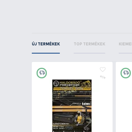
KAPCSOLÓDÓ TERMÉKEK
3
+57
Ft
PRESTON Multi Bottart
5.690 Ft