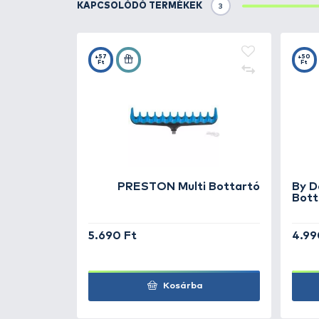
Többcélú, mérlegelő és bottartó 
ajánlott egyenetlen, köves parto
stabilitást ad majd a botjainkna
tesz, hiszen segítségével kellőe
zsinór mennyiségét. A tripod fel
lábkialakításnak köszönhetően. A
lévő menetes szárba bottartó fe
mindenképpen ajánlott a lesúlyo
kilazítva) felboríthatja mindezt!