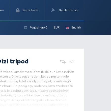
Kedvencek
Kosaram
Regisztráció
Fogási na
ok
SILSTAR
Folyóvízi tripod
öbbcélú, mérlegelő és bottartó tripod, amely megkönnyíti
építetlen parton (is). Kifejezetten ajánlott egyenetlen, k
sználatra, hiszen a hosszú lábak mindig találnak olyan h
llő stabilitást ad majd a botjainknak. Ha pedig egy sóder