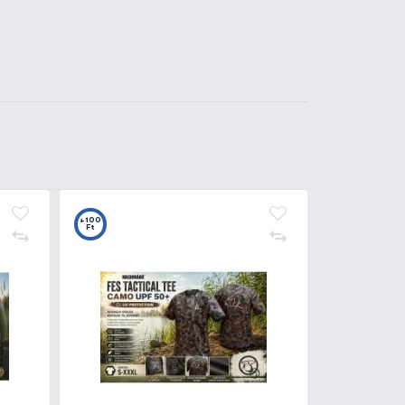
00
t
LDORÁDÓ Kék sátras
rgászernyő 250 cm
ZUPER ÁR
.990 Ft