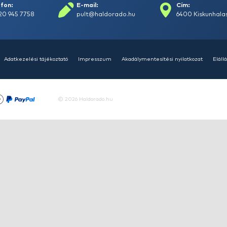
HALDORÁDÓ Kaiwo Travel
HA
Spin 240MH bot + orsó szett
SU
14
Ajánlatot kérek