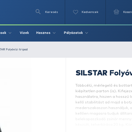
Keresés
Videók
Vizek
Írások
Hasznos
Pályázat
leszúró
SILSTAR Folyóvízi tripod
T
ki
ha
ke