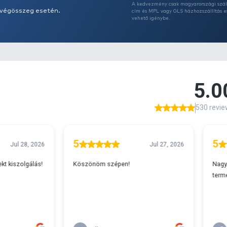
A
s 29990 feletti végösszeg esetén.
c
v