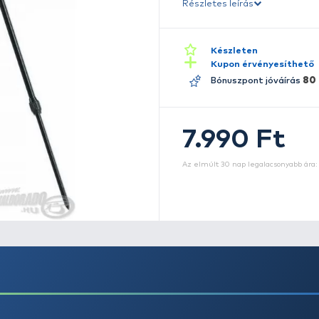
me
ke
b
ké
kö
Ré
m
c
r
eg
Az