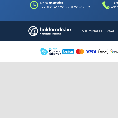
HALDORÁDÓ Kaiwo Travel
Spin 240XH bot + orsó szett
Ajánlatot kérek