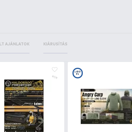
+50
+2
Ft
F
ó
By Döme TEAM FEEDER Eva
HA
Bottartó fej 30 cm
ho
4.990 Ft
S
19