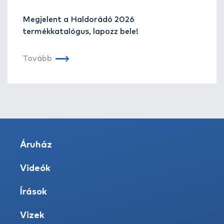
Megjelent a Haldorádó 2026
termékkatalógus, lapozz bele!
Tovább
Áruház
Videók
Írások
Vizek