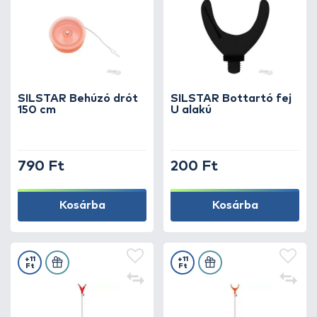
SILSTAR Behúzó drót
SILSTAR Bottartó fej
150 cm
U alakú
790 Ft
200 Ft
Kosárba
Kosárba
+11
+11
Ft
Ft