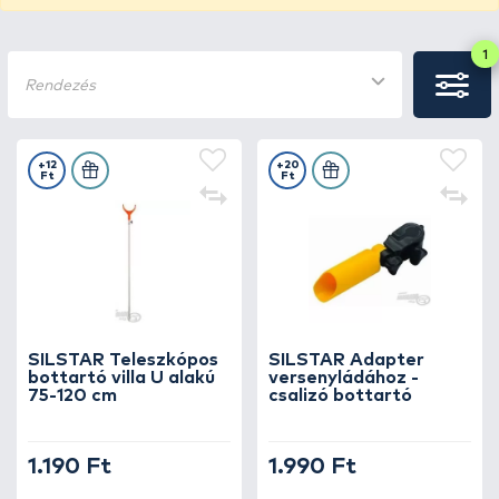
1
Rendezés
+12
+20
Ft
Ft
SILSTAR Teleszkópos
SILSTAR Adapter
bottartó villa U alakú
versenyládához -
75-120 cm
csalizó bottartó
1.190 Ft
1.990 Ft