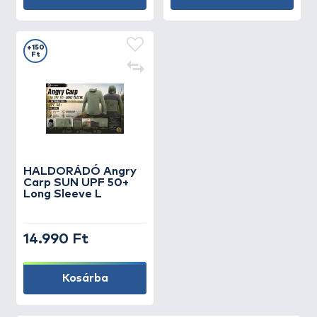
+150
Ft
HALDORÁDÓ Angry
Carp SUN UPF 50+
Long Sleeve L
14.990 Ft
Kosárba