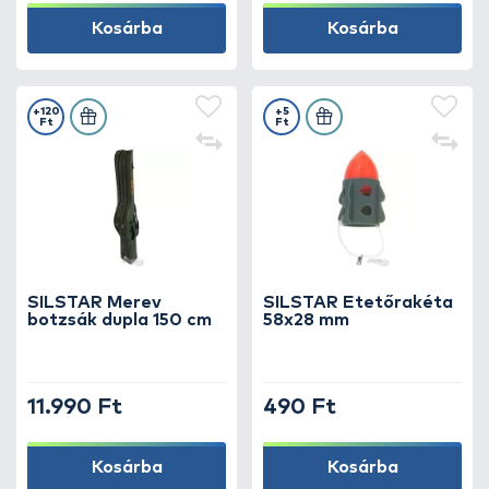
Kosárba
Kosárba
+120
+5
Ft
Ft
SILSTAR Merev
SILSTAR Etetőrakéta
botzsák dupla 150 cm
58x28 mm
11.990 Ft
490 Ft
Kosárba
Kosárba