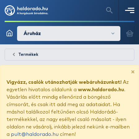
Áruház
Termékek
×
Vigyázz, csalók utánozhatják webáruházunkat!
Az
egyetlen hivatalos oldalunk a
www.haldorado.hu
.
Vásárlás előtt mindig ellenőrizd a böngésző
címsorát, és csak itt add meg az adataidat. Ha
máshol találkozol feltűnően olcsó Haldorádó-
termékekkel, az nagy eséllyel csaló másolat - ilyen
oldalon ne vásárolj, inkább jelezd nekünk e-mailben
a
pult@haldorado.hu
címen!