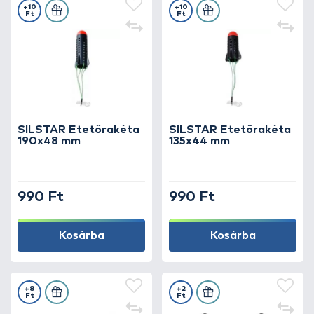
+10
+10
Ft
Ft
SILSTAR Etetőrakéta
SILSTAR Etetőrakéta
190x48 mm
135x44 mm
990 Ft
990 Ft
Kosárba
Kosárba
+8
+2
Ft
Ft