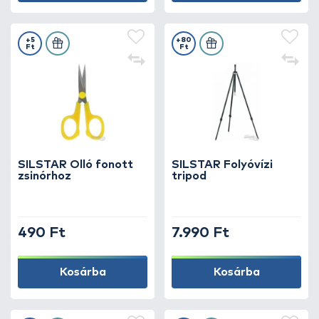
+5
+80
Ft
Ft
SILSTAR Olló fonott
SILSTAR Folyóvízi
zsinórhoz
tripod
490 Ft
7.990 Ft
Kosárba
Kosárba