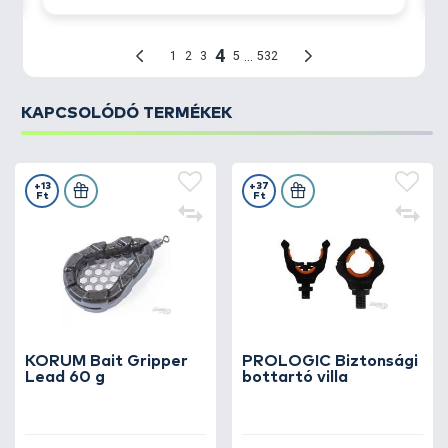
KAPCSOLÓDÓ TERMÉKEK
+13
+37
Ft
Ft
KORUM Bait Gripper
PROLOGIC Biztonsági
Lead 60 g
bottartó villa