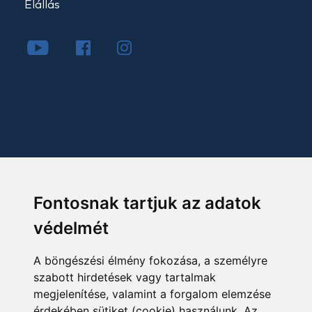
Elállás
Fontosnak tartjuk az adatok
védelmét
A böngészési élmény fokozása, a személyre
szabott hirdetések vagy tartalmak
megjelenítése, valamint a forgalom elemzése
érdekében sütiket (cookie) használunk. Az