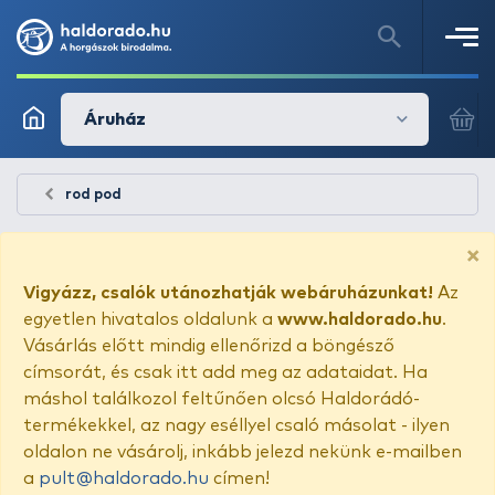
Áruház
rod pod
×
Vigyázz, csalók utánozhatják webáruházunkat!
Az
egyetlen hivatalos oldalunk a
www.haldorado.hu
.
Vásárlás előtt mindig ellenőrizd a böngésző
címsorát, és csak itt add meg az adataidat. Ha
máshol találkozol feltűnően olcsó Haldorádó-
termékekkel, az nagy eséllyel csaló másolat - ilyen
oldalon ne vásárolj, inkább jelezd nekünk e-mailben
a
pult@haldorado.hu
címen!