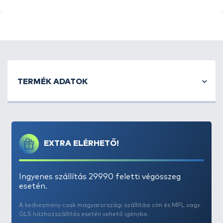
horgászok számára. A teleszkópos kialakítás miatt
a hossza állítható, ami nagyon előnyös a különböző
horgászati helyzetekben. Emellett a
Zebco Z-Sea
Telescopic Surf Tripod
kiváló minőségű anyagokból
készült, így rendkívül tartós és ellenálló az időjárás
viszontagságainak.
TERMÉK ADATOK
EXTRA ELÉRHETŐ!
Ingyenes szállítás 29990 feletti végösszeg
esetén.
A kedvezmény csak magyarországi szállítási cím és MPL vagy
GLS házhozszállítás esetén vehető igénybe.