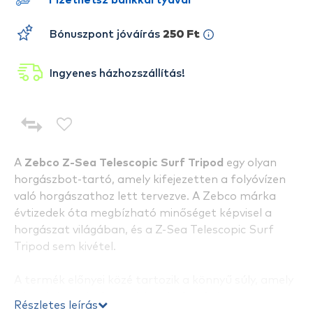
Fizethetsz bankkártyával
Bónuszpont jóváírás
250 Ft
Ingyenes házhozszállítás!
A
Zebco Z-Sea Telescopic Surf Tripod
egy olyan
horgászbot-tartó, amely kifejezetten a folyóvízen
való horgászathoz lett tervezve. A Zebco márka
évtizedek óta megbízható minőséget képvisel a
horgászat világában, és a Z-Sea Telescopic Surf
Tripod sem kivétel.
A termék előnyei közé tartozik a könnyű súly, amely
lehetővé teszi a könnyű hordozhatóságot a
Részletes leírás