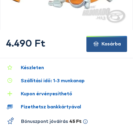
4.490 Ft
Kosárba
Készleten
Szállítási idő: 1-3 munkanap
Kupon érvényesíthető
Fizethetsz bankkártyával
Bónuszpont jóváírás
45 Ft