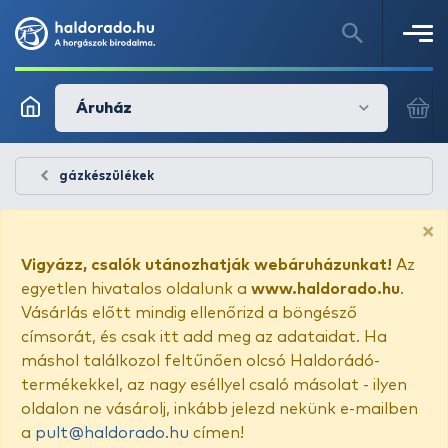
Áruház
gázkészülékek
×
Vigyázz, csalók utánozhatják webáruházunkat!
Az
egyetlen hivatalos oldalunk a
www.haldorado.hu
.
Vásárlás előtt mindig ellenőrizd a böngésző
címsorát, és csak itt add meg az adataidat. Ha
máshol találkozol feltűnően olcsó Haldorádó-
termékekkel, az nagy eséllyel csaló másolat - ilyen
oldalon ne vásárolj, inkább jelezd nekünk e-mailben
a
pult@haldorado.hu
címen!