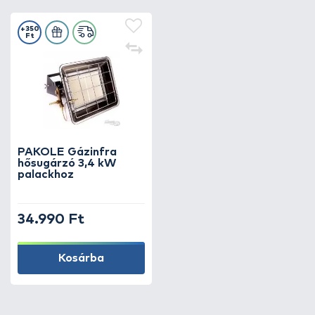
+350
Ft
PAKOLE Gázinfra
hősugárzó 3,4 kW
palackhoz
34.990 Ft
Kosárba