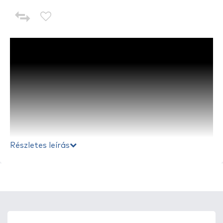
Részletes leírás
A
nyomásszabályozó szett 29 mbar, 1 m