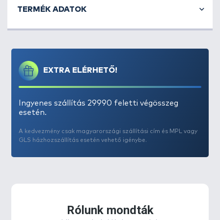
tartalmazza a nyomáscsökkentőt, az 1 m hosszú
TERMÉK ADATOK
gázcsövet és 2 db szorítóbilincset. A
nyomásszabályozó a háztartási palackba töltött
pébégáz nyomást csökkenti le
29 mbar
kimeneti
nyomásértékre. A nyomásszabályozó készlet a
háztartás és az ipar számos területén használt
EXTRA ELÉRHETŐ!
gázfogyasztó készüléket köti össze a PB-gáz
palackkal. A gázcső belső átmérője 9 mm, külső
átmérője 15 mm.
Ingyenes szállítás 29990 feletti végösszeg
esetén.
A kedvezmény csak magyarországi szállítási cím és MPL vagy
GLS házhozszállítás esetén vehető igénybe.