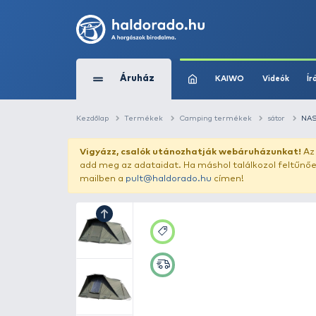
Áruház
KAIWO
Kezdőlap
Termékek
Camping termékek
Vigyázz, csalók utánozhatják webár
add meg az adataidat. Ha máshol találk
mailben a
pult@haldorado.hu
címen!