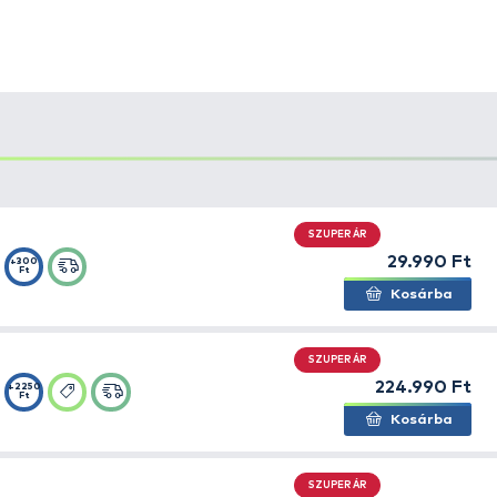
zájnú, professzonális bojlis sátor. Különlegessége, hogy e
ehet létrehozni, mely kizárja a víz lezúdulását a legszörn
ind a 4 évszakban védelmet nyújt a már bizonyított belső
kel
. A hátsó, szúnyoghálós szellőzőkkel a sátor nem melegs