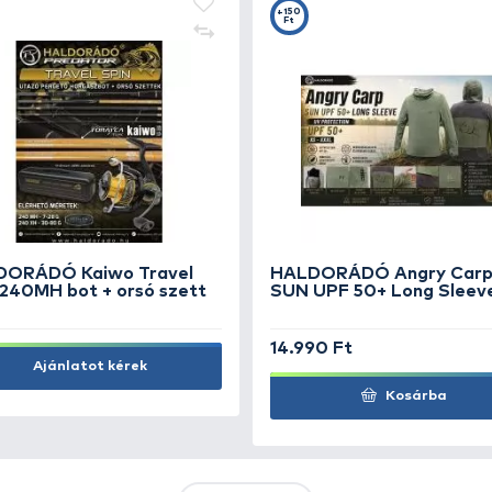
+2250
Ft
+1000
wrap
Ft
+1100
rwrap
Ft