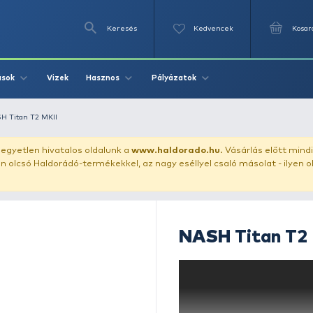
Keresés
Videók
Vizek
Írások
Hasznos
Pályázat
sátor
NASH Titan T2 MKII
uházunkat!
Az egyetlen hivatalos oldalunk a
www.haldor
ozol feltűnően olcsó Haldorádó-termékekkel, az nagy eséll