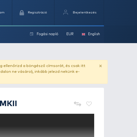
Kedvencek
Kosaram
Regisztráció
Fogási na
ok
ado.hu
. Vásárlás előtt mindig ellenőrizd a böngésző címs
yel csaló másolat - ilyen oldalon ne vásárolj, inkább jel
NASH
Titan T2 MKII