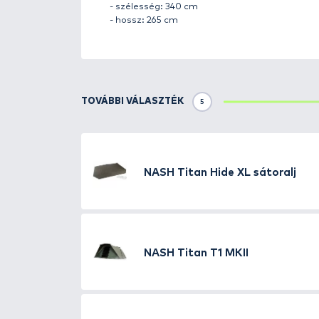
A
Titan T2 MKII
egy innovatív di
klipsszel egy olyan
viharvédőt
l
időjárási körülmények közt és m
flexibilis vihar- és ajtópanelek