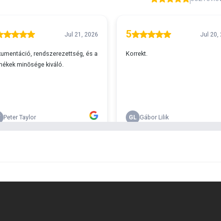
A
s 29990 feletti végösszeg esetén.
c
v