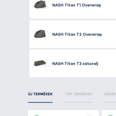
Az időtlen
Titan dizájn
egy szupe
környezetben.
Méret:
- magasság: 140 cm
- szélesség: 340 cm
- hossz: 265 cm
TOVÁBBI VÁLASZTÉK
5
NASH
Titan Hide XL 