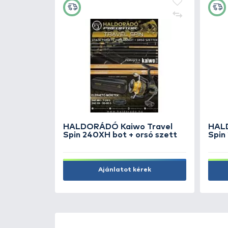
NASH
Titan T1 MKII
NASH
Titan T1 Over
NASH
Titan T2 Ove