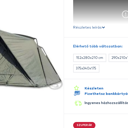
Ré
E
A
Kü
v
i