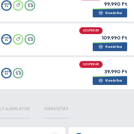
rerős, gyorsan felállítható bázist nyújt, bármilyen hoss
+300
sátoralj
Ft