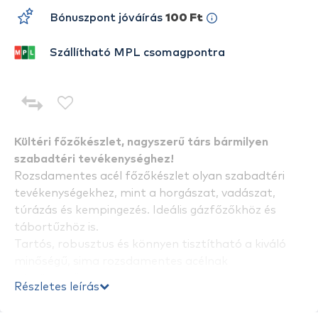
Bónuszpont jóváírás
100 Ft
Szállítható MPL csomagpontra
Kültéri főzőkészlet, nagyszerű társ bármilyen
szabadtéri tevékenységhez!
Rozsdamentes acél főzőkészlet olyan szabadtéri
tevékenységekhez, mint a horgászat, vadászat,
túrázás és kempingezés. Ideális gázfőzőkhöz és
tábortűzhöz is.
Tartós, robusztus és könnyen tisztítható a kiváló
minőségű, sima rozsdamentes acélnak
köszönhetően.
Részletes leírás
Helytakarékos kialakítással rendelkezik az
útközbeni használathoz. Nagyfokú funkcionalitás a