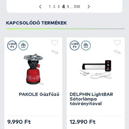
KAPCSOLÓDÓ TERMÉKEK
+100
+130
Ft
Ft
PAKOLE Gázfőző
DELPHIN LightBAR
Sátorlámpa
távirányítóval
9.990 Ft
12.990 Ft