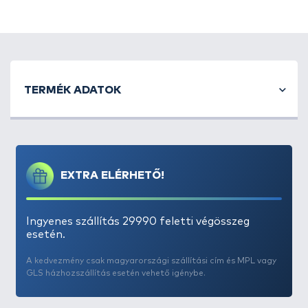
fazékként, fedőként és tányérként való
használatnak köszönhetően.
Praktikus szállítótáskát tartalmaz!
2 tányér (12,5 cm)
2 csésze (220 ml)
TERMÉK ADATOK
1 fazék (14 cm) fedővel (14,5 cm)
1 fazék (12 cm) fedővel (12,5 cm-es tányérral
egyszerre)
EXTRA ELÉRHETŐ!
Ingyenes szállítás 29990 feletti végösszeg
esetén.
A kedvezmény csak magyarországi szállítási cím és MPL vagy
GLS házhozszállítás esetén vehető igénybe.