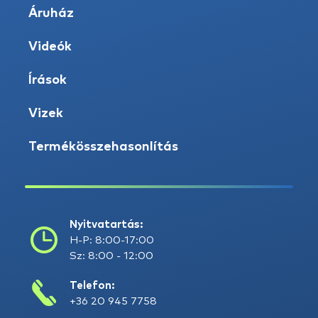
Áruház
Videók
Írások
Vizek
Termékösszehasonlítás
Nyitvatartás:
H-P: 8:00-17:00
Sz: 8:00 - 12:00
Telefon:
+36 20 945 7758