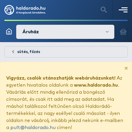
Áruház
sütés, főzés
×
Vigyázz, csalók utánozhatják webáruházunkat!
Az
egyetlen hivatalos oldalunk a
www.haldorado.hu
.
Vásárlás előtt mindig ellenőrizd a böngésző
címsorát, és csak itt add meg az adataidat. Ha
máshol találkozol feltűnően olcsó Haldorádó-
termékekkel, az nagy eséllyel csaló másolat - ilyen
oldalon ne vásárolj, inkább jelezd nekünk e-mailben
a
pult@haldorado.hu
címen!