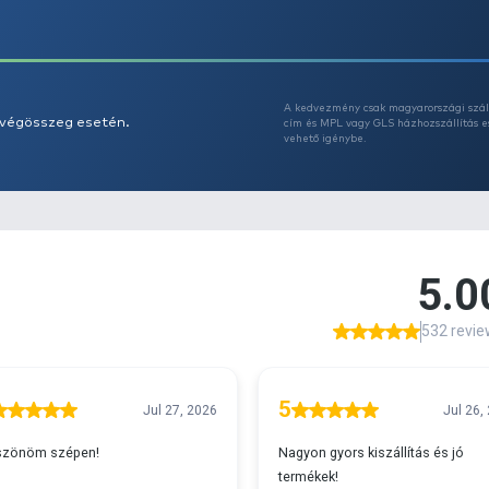
Az
A
s 29990 feletti végösszeg esetén.
c
v