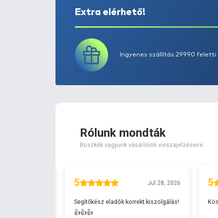
Extra elérhető!
Ingyenes szállítá