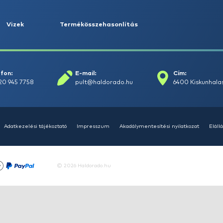
KIEMELT AJÁNLATOK
KIÁRUSÍTÁS
+15
Ft
HALDORÁDÓ Kaiwo Travel
HA