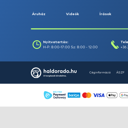
ÚJ TERMÉKEK
TOP TERMÉKEK
HALDORÁDÓ Kaiwo Travel