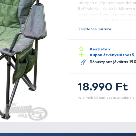
A
h
r
t
k
B
v
k
Ré
M
-
- 
-
-
- 