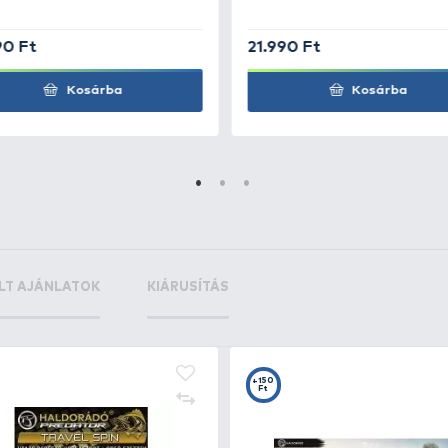
+175
+2
Ft
F