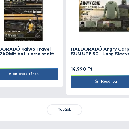
CARP ZOOM Székre
CA
szerelhető csalitartó tálca és
Sá
tál
25
17.490 Ft
21
Kosárba