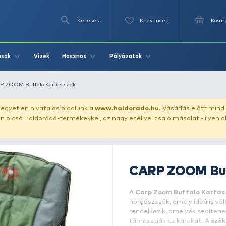
Keresés
Videók
Vizek
Írások
Hasznos
Pályázat
szék
CARP ZOOM Buffalo Karfás szék
uházunkat!
Az egyetlen hivatalos oldalunk a
www.haldor
ozol feltűnően olcsó Haldorádó-termékekkel, az nagy eséll