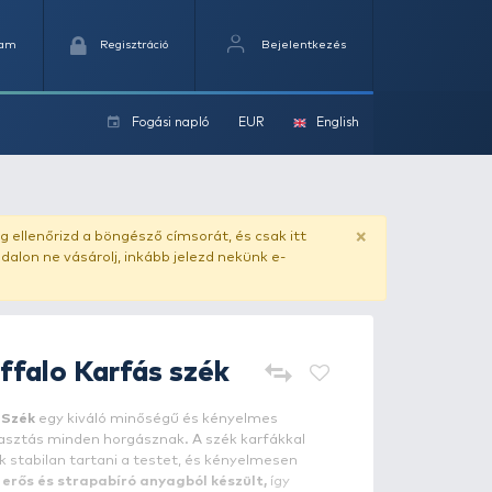
Kedvencek
Kosaram
Regisztráció
Fogási na
ok
ado.hu
. Vásárlás előtt mindig ellenőrizd a böngésző címs
yel csaló másolat - ilyen oldalon ne vásárolj, inkább jel
CARP ZOOM
Buffalo Karfás s