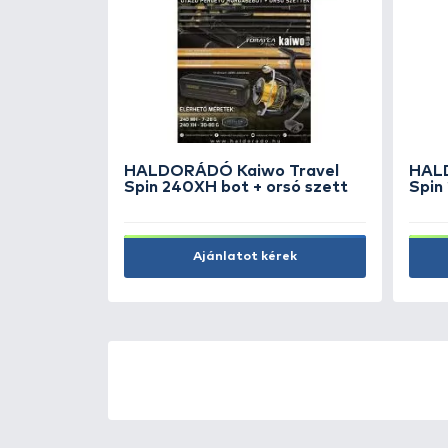
alfalas
CARP ZOOM Roll-Top
összecsukható asztal
14.990 Ft
Kosárba