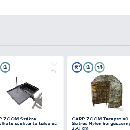
zék
egy kiváló minőségű és kényelmes horgászszék, amel
ndelkezik, amelyek segítenek stabilan tartani a testet,
író anyagból készült,
így könnyen elbírja a hosszabb ho
s Szék
könnyen összecsukható és szállítható
, így magun
ezik, amely hosszú órákon keresztül is kényelmes pihenés
m