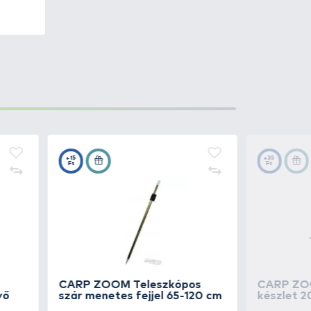
y ideális választás minden
 és kényelmesen támasztják az
rgászatok során jelentkező
kkal vihetjük bárhová.
t biztosít a horgászat közben.