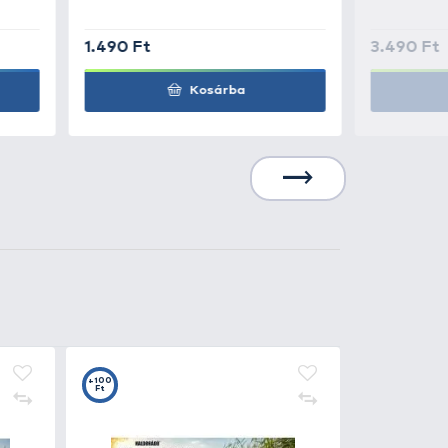
20
+15
t
Ft