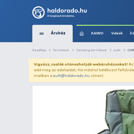
Áruház
KAIWO
Kezdőlap
Termékek
Camping termékek
Vigyázz, csalók utánozhatják webár
add meg az adataidat. Ha máshol találk
mailben a
pult@haldorado.hu
címen!