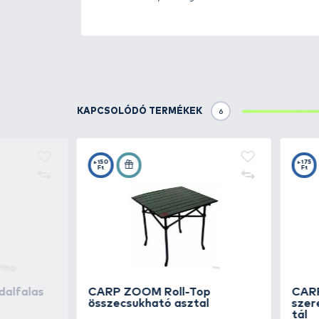
Részletek
A
Carp Zoom Buffalo Karfás S
horgásznak. A szék karfákkal re
karokat. A
szék erős és strapab
igénybevételt. A
Buffalo
Karfá
Kényelmes ülőfelülettel rendelk
Méretek:
-
Szállítási méret: 100x20x22 c
- Ülőfelület: 60x50 cm
- Ülő magasság 45 cm
- Háttámla magassága: 55 cm
- Nettó súly: 4.8 kg