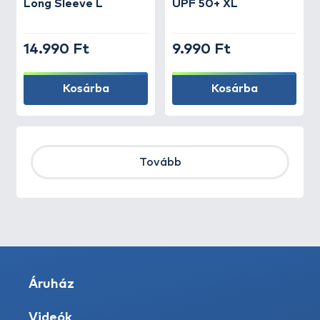
Long Sleeve L
UPF 50+ XL
14.990 Ft
9.990 Ft
Kosárba
Kosárba
Tovább
Áruház
Videók