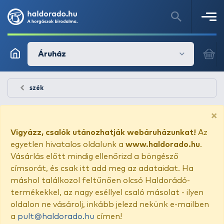
Áruház
szék
×
Vigyázz, csalók utánozhatják webáruházunkat!
Az
egyetlen hivatalos oldalunk a
www.haldorado.hu
.
Vásárlás előtt mindig ellenőrizd a böngésző
címsorát, és csak itt add meg az adataidat. Ha
máshol találkozol feltűnően olcsó Haldorádó-
termékekkel, az nagy eséllyel csaló másolat - ilyen
oldalon ne vásárolj, inkább jelezd nekünk e-mailben
a
pult@haldorado.hu
címen!