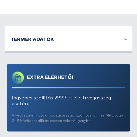
A legújabb
Accessory Chairs
, S23 néven kapható
székeknél továbbra is megtalálható a
TERMÉK ADATOK
szabadalmaztatott függőleges láb kialakítás és
a
lábállító rendszere
növeli a stabilitást, valamint a
székhez kapható tartozékok sokkal könnyebben
rögzíthetők a vázhoz.
Az ülőfelület
matraca a legjobb minőségű, könnyű
EXTRA ELÉRHETŐ!
anyagokból készült
, jobb légáteresztést és nagyobb
kényelmet biztosít. Az új, párnázott
neoprén fej- és
háttámla
pedig páratlanul pihentető érzést
Ingyenes szállítás 29990 feletti végösszeg
biztosít.
esetén.
A kedvezmény csak magyarországi szállítási cím és MPL vagy
A Standard szék
nem állítható lábakkal kerül
GLS házhozszállítás esetén vehető igénybe.
forgalomba
. A teleszkópos S23 lábak külön
rendelhetők ehhez a típushoz.