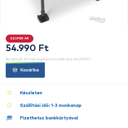
SZUPER ÁR
54.990 Ft
Az elmúlt 30 nap legalacsonyabb ára: 54.990 Ft
Kosárba
Készleten
Szállítási idő: 1-3 munkanap
Fizethetsz bankkártyával