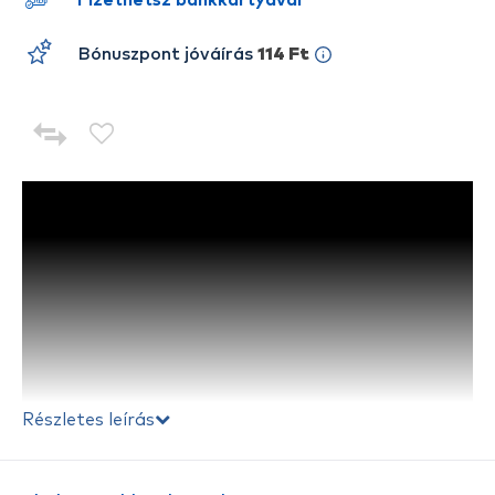
Fizethetsz bankkártyával
Bónuszpont jóváírás
114 Ft
Részletes leírás