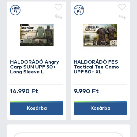
+150
+100
Ft
Ft
HALDORÁDÓ Angry
HALDORÁDÓ FES
Carp SUN UPF 50+
Tactical Tee Camo
Long Sleeve L
UPF 50+ XL
14.990 Ft
9.990 Ft
Kosárba
Kosárba