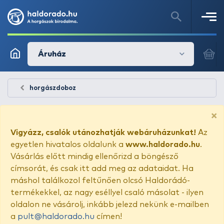
Áruház
horgászdoboz
×
Vigyázz, csalók utánozhatják webáruházunkat!
Az
egyetlen hivatalos oldalunk a
www.haldorado.hu
.
Vásárlás előtt mindig ellenőrizd a böngésző
címsorát, és csak itt add meg az adataidat. Ha
máshol találkozol feltűnően olcsó Haldorádó-
termékekkel, az nagy eséllyel csaló másolat - ilyen
oldalon ne vásárolj, inkább jelezd nekünk e-mailben
a
pult@haldorado.hu
címen!