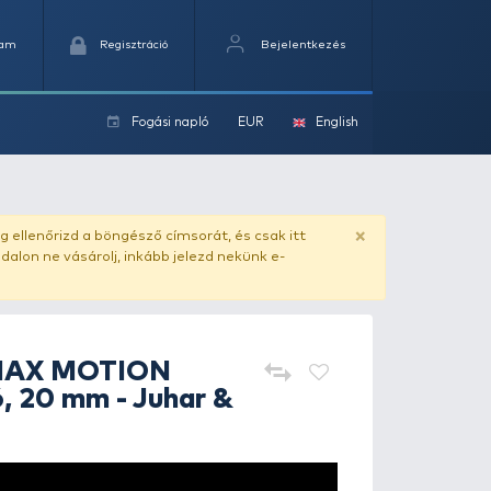
Kedvencek
Kosaram
Regisztráció
Fogási na
ok
20 mm - Juhar & Banán
ado.hu
. Vásárlás előtt mindig ellenőrizd a böngésző címs
yel csaló másolat - ilyen oldalon ne vásárolj, inkább jel
HALDORÁDÓ
MAX MOTION