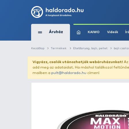
Áruház
KAIWO
Kezdőlap
Termékek
Etetőanyag, bojli, pe
Vigyázz, csalók utánozhatják webár
add meg az adataidat. Ha máshol találk
mailben a
pult@haldorado.hu
címen!