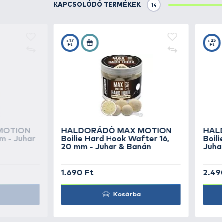
HALDORÁDÓ
MAX 
Boilie Pop Up 16, 20
Champion Corn
HALDORÁDÓ
MAX 
Boilie Pop Up 16, 20
Ananász
HALDORÁDÓ
MAX 
Boilie Pop Up 16, 20
Fűszeres Vörös Máj
HALDORÁDÓ
MAX 
Boilie Pop Up 16, 20
Force