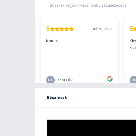
Extra elérhető!
Ingyenes szállítá