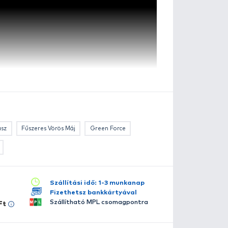
oilie Pop Up 16, 20 mm - Juha
Banán
szletes leírás
lérhető több változatban:
Champion Corn
Édes Ananász
Fűszeres Vörös Máj
 megnövelt méretű
MAX MOTION
bojlikhoz igazítottuk a