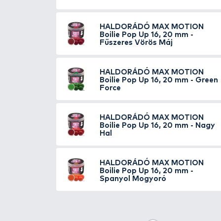
szívósabb, jobb anyagúak lettek
kibocsájtást eredményez. Érde
Pop Up csalikkal ellentétben, a
M
szerint mindegyik egy finom fal
Ez a
csali
típus minden körülmén
etetésből, nem süllyed el az is
nem oldódik, nem veszít a mére
vele.
Tíz különböző ízváltozatban
ke
Édes Ananász, Nagy Hal, Fűsze
TOVÁBBI VÁLASZTÉK
6