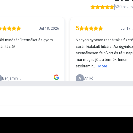
F
A
s 29990 feletti végösszeg esetén.
c
v