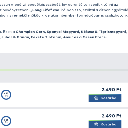
ION
bojlikhoz igazítottuk a
Pop Up főzött csalizó bojlik
m
is helyet kaptak egy azon tégelyben, megkönnyítve a nag
nagyhalas csemege lehet! Teljesen megújítottuk a csalik r