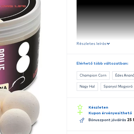
B
Ré
E
A