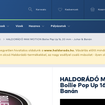
Keresés
Videók
Vizek
Írások
Hasznos
Pályázat
llet
bojli csalizó
HALDORÁDÓ MAX MOTION Boilie Pop Up 16, 
uházunkat!
Az egyetlen hivatalos oldalunk a
www.haldor
ozol feltűnően olcsó Haldorádó-termékekkel, az nagy eséll