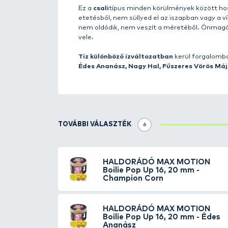
A megnövelt méretű
MAX MOT
méret
mellett
20 mm-es csalik
kikönnyítését is, ami egy igazi 