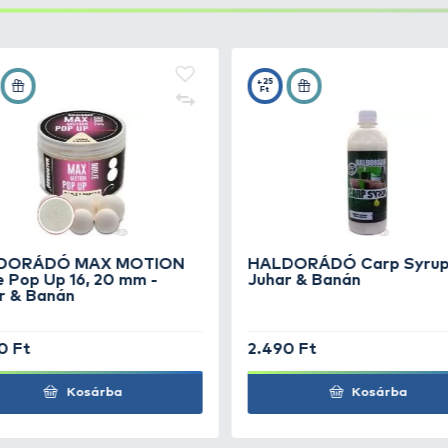
MOTION
+25
 mm -
Ft
MOTION
+25
 mm - Édes
Ft
MOTION
+25
 mm -
Ft
MOTION
+25
 mm - Green
Ft