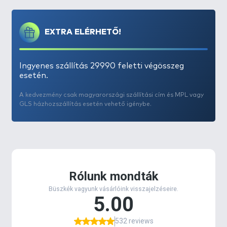
a csábító ízanyagokat. Használatával elkerülhetjük
csalink leázását, ugyanis a
belső, főzött rész, akár
EXTRA ELÉRHETŐ!
72 órát is kibír
, miközben
a külső rész oldódási ideje
5-8 óra
(vízhőfoktól függően).
Nagyon attraktív, nagyon ütős csali, amely
Ingyenes szállítás 29990 feletti végösszeg
különösen ajánlott nagy nyomásnak kitett, sokszor
esetén.
megfogott, óvatos, kapitális halak horgászata
során. A balatoni behúzós nagyponty-horgászatok
A kedvezmény csak magyarországi szállítási cím és MPL vagy
GLS házhozszállítás esetén vehető igénybe.
egyik „titkos fegyvere”!
Hatféle
fogós változatban érhető el: A
Vajsav &
Tengeri rák
magja fekete, az oldódó réteg színe
narancssárga, a
Fűszeres máj
magja barna, az
oldódó réteg színe pedig bordó. A
Máj & Vér
magja
vörös, az oldódó réteg színe barna, a
Tintahal &
Áfonya
magja fekete, az oldódó réteg színe
rózsaszínű, a
Hot Mangó
magja pedig narancssárga,
az oldódó réteg színe fehér, valamint a
Tonhal &