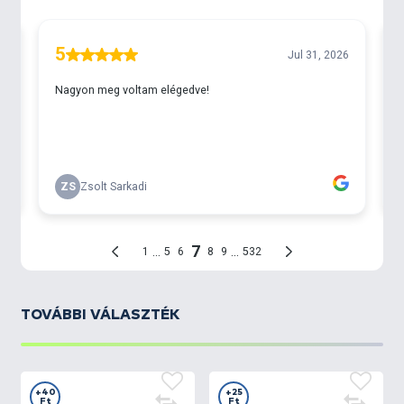
Szúnyoglárva
, melynek a magja barna, a külső réteg
pedig bordó.
TOVÁBBI VÁLASZTÉK
+40
+25
Ft
Ft