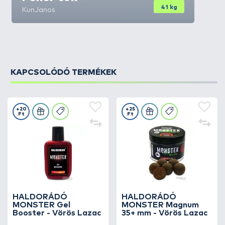
41 kg
KunJanos
KAPCSOLÓDÓ TERMÉKEK
+20
+25
Ft
Ft
HALDORÁDÓ
HALDORÁDÓ
MONSTER Gel
MONSTER Magnum
Booster - Vörös Lazac
35+ mm - Vörös Lazac