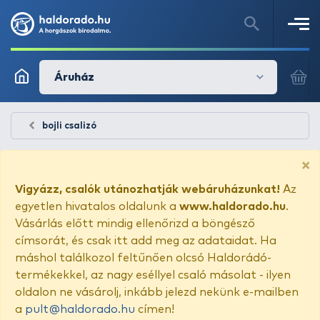
Áruház
bojli csalizó
×
Vigyázz, csalók utánozhatják webáruházunkat!
Az
egyetlen hivatalos oldalunk a
www.haldorado.hu
.
Vásárlás előtt mindig ellenőrizd a böngésző
címsorát, és csak itt add meg az adataidat. Ha
máshol találkozol feltűnően olcsó Haldorádó-
termékekkel, az nagy eséllyel csaló másolat - ilyen
oldalon ne vásárolj, inkább jelezd nekünk e-mailben
a
pult@haldorado.hu
címen!