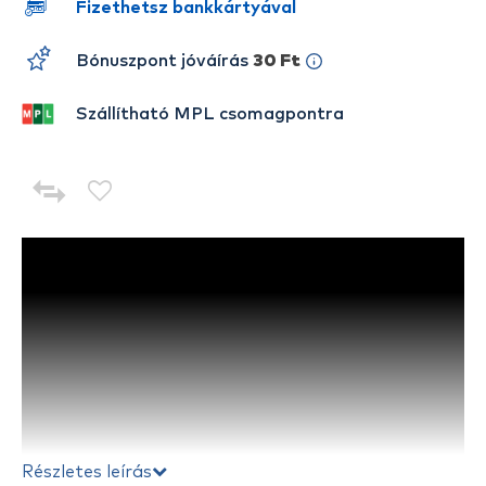
Fizethetsz bankkártyával
Bónuszpont jóváírás
30 Ft
Szállítható MPL csomagpontra
Részletes leírás