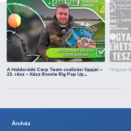
A Haldorádó Carp Team csalizási tippjei –
Hogyan l
23. rész – Kész Ronnie Rig Pop Up
szerelékeink
Áruház