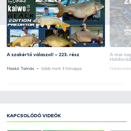
A szakértő válaszol! – 223. rész
A mai na
Haldorád
akciós n
Haskó Tamás
több mint 3 hónapja
Haldorád
KAPCSOLÓDÓ VIDEÓK