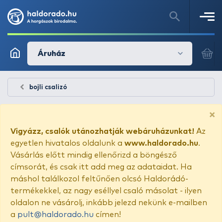
Áruház
bojli csalizó
×
Vigyázz, csalók utánozhatják webáruházunkat!
Az
egyetlen hivatalos oldalunk a
www.haldorado.hu
.
Vásárlás előtt mindig ellenőrizd a böngésző
címsorát, és csak itt add meg az adataidat. Ha
máshol találkozol feltűnően olcsó Haldorádó-
termékekkel, az nagy eséllyel csaló másolat - ilyen
oldalon ne vásárolj, inkább jelezd nekünk e-mailben
a
pult@haldorado.hu
címen!