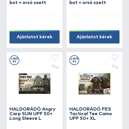
bot + orsó szett
bot + orsó szett
Ajánlatot kérek
Ajánlatot kérek
+150
+100
Ft
Ft
HALDORÁDÓ Angry
HALDORÁDÓ FES
Carp SUN UPF 50+
Tactical Tee Camo
Long Sleeve L
UPF 50+ XL