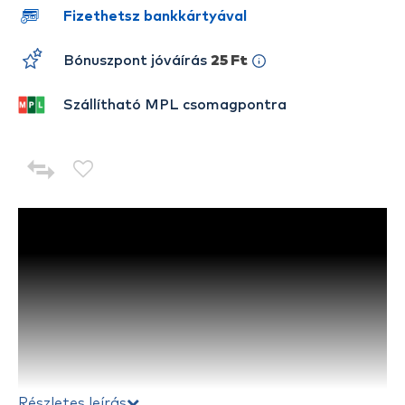
Fizethetsz bankkártyával
Bónuszpont jóváírás
25 Ft
Szállítható MPL csomagpontra
Részletes leírás