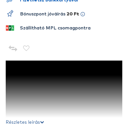
Fizethetsz bankkártyával
Bónuszpont jóváírás
20 Ft
Szállítható MPL csomagpontra
Részletes leírás