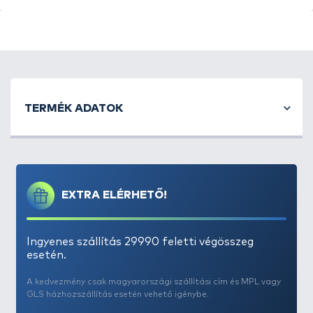
A
MONSTER
termékcsalád tagjai nem a kellemes,
emberi orr számára élvezhető illatokról híresek,
TERMÉK ADATOK
viszont
fogósságuk megkérdőjelezhetetlen
! A csalik
és etetőpelletek mellett aroma formában is
megtalálható ez a termékcsalád a kínálatunkban.
A csalik nagy felhajtóerejű, lebegő (Pop Up)
EXTRA ELÉRHETŐ!
változatok, amelyek mindenképpen nagyobb,
vastagabb horgot és vastag csalitüskét igényelnek.
Ennek oka egyszerű, ezek nem kishalas csalik! A cél
Ingyenes szállítás 29990 feletti végösszeg
egyértelműen a nagyobb halak kiválogatása,
esetén.
amelyek biztonságos megfogásához nagyobb
A kedvezmény csak magyarországi szállítási cím és MPL vagy
méretű horogra van szükségünk. A nagy
GLS házhozszállítás esetén vehető igénybe.
felhajtóerejű csali a nagyobb horgot is remekül