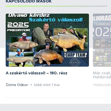
KAPCSOLÓDÓ ÍRÁSOK
A szakértő válaszol! – 180. rész
Már csak
Haldorád
akciós n
Döme Gábor
több mint 1 éve
Haldorád