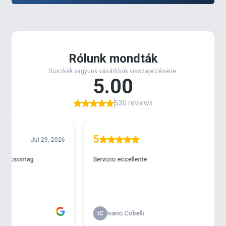
balanszírozza, így létrehozva a tökéletes nagyhalas
csali-felkínálást!
A
MONSTER Pop Up Method
tégelyében
9 és 11 mm
-
es változatok találhatók meg. A golyóknak
nemcsak
ízük, de színük is kevert
, így feltűnők a sötétebb
színű etetőanyag vagy pellet alapon is.
Hétféle ízváltozatban
kerülnek forgalomba:
Vajsav
& Tengeri rák
(narancssárga+barna),
Fűszeres máj
(fekete+piros),
Máj & Vér
(barna+piros),
Tintahal &
Áfonya
(rózsaszín+fekete),
Hot Mangó
(narancssárga+fehér), a
Tonhal & Szúnyoglárva
(piros + barna), valamint a
Fire Tiger
(citromsárga +
piros).