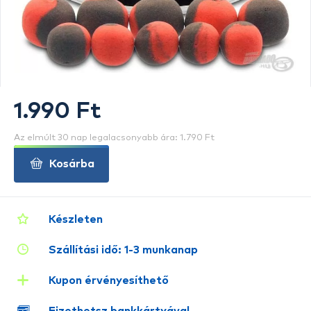
1.990 Ft
Az elmúlt 30 nap legalacsonyabb ára: 1.790 Ft
Kosárba
Készleten
Szállítási idő: 1-3 munkanap
Kupon érvényesíthető