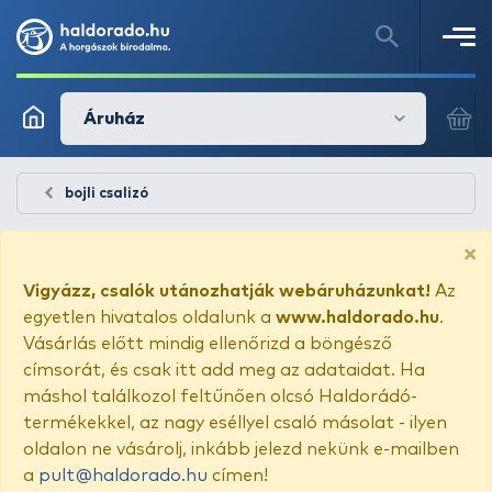
Áruház
bojli csalizó
×
Vigyázz, csalók utánozhatják webáruházunkat!
Az
egyetlen hivatalos oldalunk a
www.haldorado.hu
.
Vásárlás előtt mindig ellenőrizd a böngésző
címsorát, és csak itt add meg az adataidat. Ha
máshol találkozol feltűnően olcsó Haldorádó-
termékekkel, az nagy eséllyel csaló másolat - ilyen
oldalon ne vásárolj, inkább jelezd nekünk e-mailben
a
pult@haldorado.hu
címen!