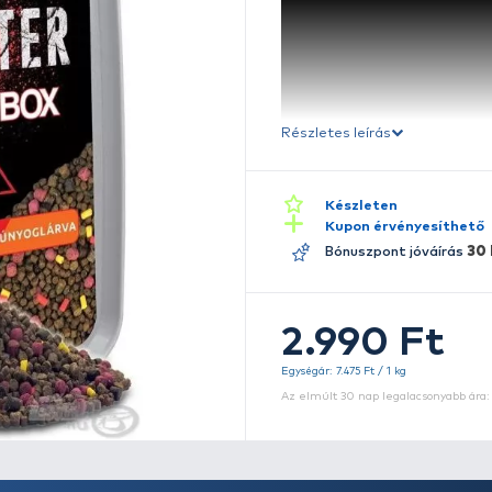
B
Ré
A
él