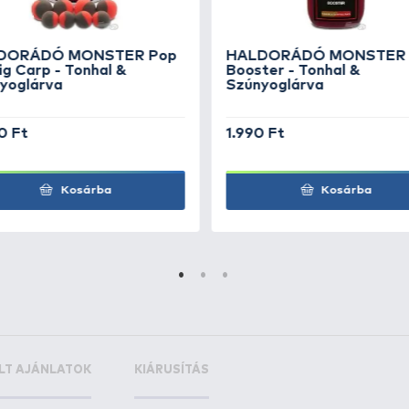
 100 ml aromásított folyadék, amely pont elegendő a pell
on egyszerű, mindössze a dobozban található 100 ml foly
 perc pihentetés után etetőkosárba tömni. A többi a halak
& Szúnyoglárva
n jelen a pontyhorgászatban. Elsősorban liszt formájába
zúnyoglárva
a hal egyik elsőszámú természetes táplálék
aszt. E két alkotóelemnek a mesteri keveréke szavatolja