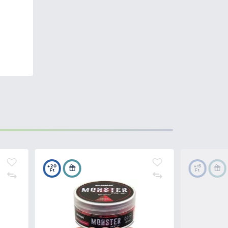
 híresek, viszont
fogósságuk
ható ez a termékcsalád a
 összetételű, gazdag
 és aromásított változat is,
essége?
dalékok
, mint a vérliszt, májliszt,
yan dolgokat tartalmaznak,
 termetes pontyokra. Ezek a
forgalomba. A dobozokban a