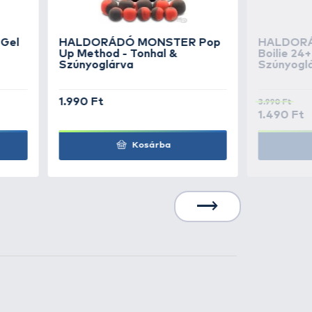
et szemek felpuhításához,
adékot kell a pellet mixre
on múlik!
n jelenik meg a legjobb
a, melyet kortól és mérettől
 a
MONSTER Pellet Box
-ok