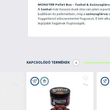
A
MONSTER
termékcsalád tagjai
megkérdőjelezhetetlen
! A csa
kínálatunkban.
MONSTER Pellet Box
Manapság a céltudatos pontyho
beltartalommal rendelkező össze
azonban olyan, mint a
MONSTER 
A bojlikészítésben régóta jól is
különböző hallisztek, vagy akár 
amelyek kellemetlen „illatuk” e
büdös, de nagyon magas tápan