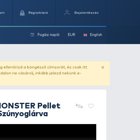
Kedvencek
Kosaram
Regisztráció
Fogási na
ok
 Szúnyoglárva
ado.hu
. Vásárlás előtt mindig ellenőrizd a böngésző címs
yel csaló másolat - ilyen oldalon ne vásárolj, inkább jel
HALDORÁDÓ
MONSTER Pelle