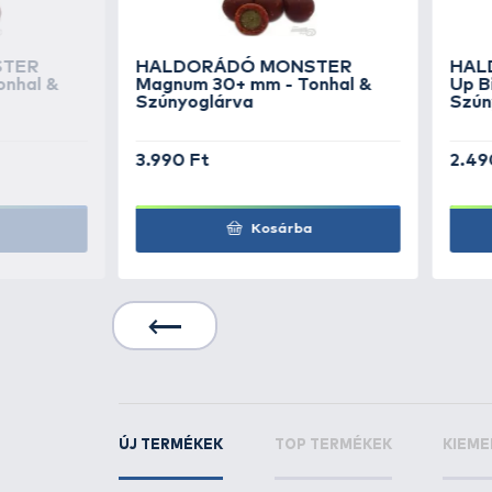
pelletkeveréken kívül található
használatba vételéhez.
A boxok használatba vétele nagy
ráönteni, jól elkeverni, majd 10
MONSTER Pellet Box - Tonhal 
A
tonhal
már hosszú évek óta va
bojlikban és pelletekben, míg a
s
függetlenül előszeretettel fogy
legújabb tagjának fogósságát.
KAPCSOLÓDÓ TERMÉKEK
6