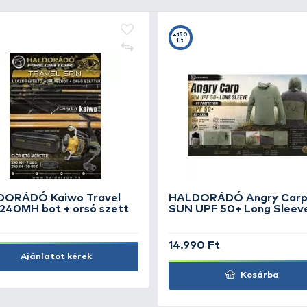
+25
+2
Ft
F
HALDORÁDÓ MONSTER Pop
H
Up Big Carp - Tonhal &
Bo
Szúnyoglárva
Sz
2.490 Ft
1.