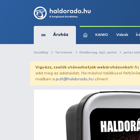
Áruház
KAIWO
Kezdőlap
Termékek
Etetőanyag, bojli, pe
Vigyázz, csalók utánozhatják webár
add meg az adataidat. Ha máshol találk
mailben a
pult@haldorado.hu
címen!