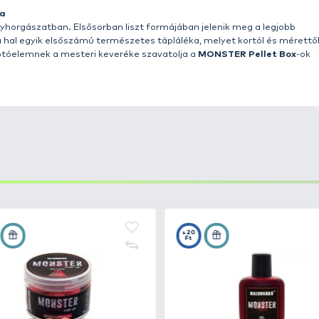
 nem a kellemes, emberi orr számára élvezhető illatokról
lik és etetőpelletek mellett aroma formában is megtalál
rgászat elsőszámú csalogatóanyaga a pellet. Különböző
állítások érhetők el a kínálatunkban. Megtalálható natúr
Pellet Box
, még biztos, hogy nincs! Hogy mi a különleg
mertek az olyan,
emberi orr számára kevésbé kellemes a
a csípős fűszerek. Nos, a
MONSTER Pellet Box
ok pont ol
llenére nagyon
komoly távcsali hatással
bírnak, főként a
yagtartalmú eledelek
hét
különböző formában kerülnek 