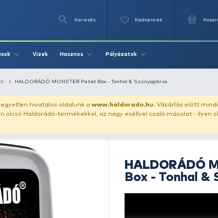
Keresés
Videók
Vizek
Írások
Hasznos
Pályázat
llet
pellet etető
HALDORÁDÓ MONSTER Pellet Box - Tonhal &
uházunkat!
Az egyetlen hivatalos oldalunk a
www.haldor
ozol feltűnően olcsó Haldorádó-termékekkel, az nagy eséll