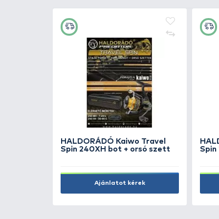
+40
Ft
STER
HALDORÁDÓ MONSTER
nhal &
Magnum 30+ mm - Tonhal &
Szúnyoglárva
3.990 Ft