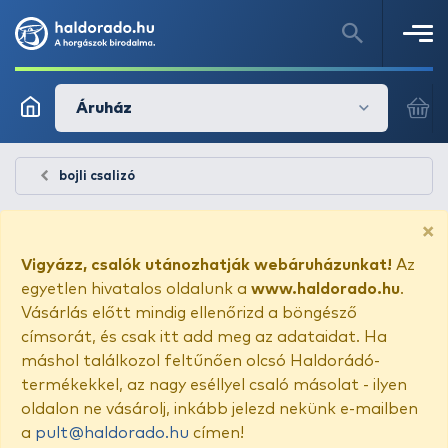
Áruház
bojli csalizó
×
Vigyázz, csalók utánozhatják webáruházunkat!
Az
egyetlen hivatalos oldalunk a
www.haldorado.hu
.
Vásárlás előtt mindig ellenőrizd a böngésző
címsorát, és csak itt add meg az adataidat. Ha
máshol találkozol feltűnően olcsó Haldorádó-
termékekkel, az nagy eséllyel csaló másolat - ilyen
oldalon ne vásárolj, inkább jelezd nekünk e-mailben
a
pult@haldorado.hu
címen!