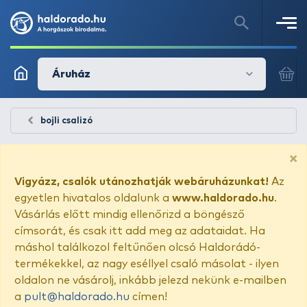
Áruház
bojli csalizó
×
Vigyázz, csalók utánozhatják webáruházunkat!
Az
egyetlen hivatalos oldalunk a
www.haldorado.hu
.
Vásárlás előtt mindig ellenőrizd a böngésző
címsorát, és csak itt add meg az adataidat. Ha
máshol találkozol feltűnően olcsó Haldorádó-
termékekkel, az nagy eséllyel csaló másolat - ilyen
oldalon ne vásárolj, inkább jelezd nekünk e-mailben
a
pult@haldorado.hu
címen!