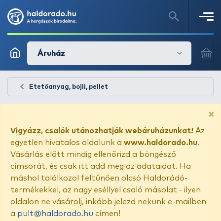
Áruház
Etetőanyag, bojli, pellet
×
Vigyázz, csalók utánozhatják webáruházunkat!
Az
egyetlen hivatalos oldalunk a
www.haldorado.hu
.
Vásárlás előtt mindig ellenőrizd a böngésző
címsorát, és csak itt add meg az adataidat. Ha
máshol találkozol feltűnően olcsó Haldorádó-
termékekkel, az nagy eséllyel csaló másolat - ilyen
oldalon ne vásárolj, inkább jelezd nekünk e-mailben
a
pult@haldorado.hu
címen!