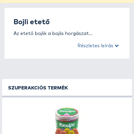
Bojli etető
Az etető bojlik a bojlis horgászat
legfontosabb alappillérei közé tartoznak.
Részletes leírás
Ezek a csalik nagy mennyiségben
használhatók az etetés során, és céljuk, hogy
hosszú távon a horgászhelyen tartsák a
pontyokat és amurokat. Az etető bojli
kedvező ár-érték arányú, mégis kiváló
minőségű megoldás, amely tökéletesen
SZUPERAKCIÓS TERMÉK
kiegészíti a csalizó bojlit.
A kategóriában található etető bojlik
gondosan válogatott összetevőkből
készülnek, mint például hal- és növényi lisztek,
olajok, magőrlemények és természetes