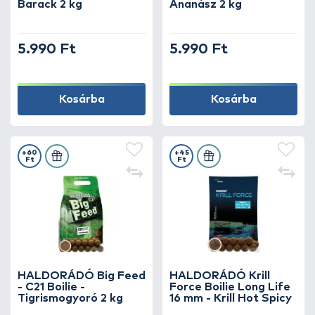
Barack 2 kg
Ananász 2 kg
látványosan!
Válaszd ki a számodra legmegfelelőbb etető
5.990 Ft
5.990 Ft
bojlit, és építs hatékony etetést, amely akár a
legnagyobb pontyokat is a horgodra vonzza!
Kosárba
Kosárba
+60
+45
Ft
Ft
HALDORÁDÓ Big Feed
HALDORÁDÓ Krill
- C21 Boilie -
Force Boilie Long Life
Tigrismogyoró 2 kg
16 mm - Krill Hot Spicy