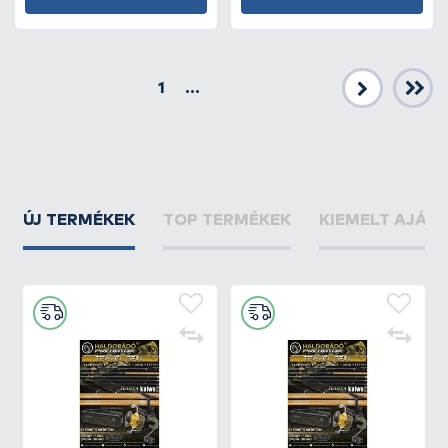
1
...
Következő
ÚJ TERMÉKEK
TOP TERMÉKEK
KIEMELT AJÁN