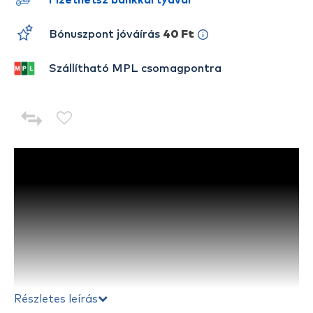
Fizethetsz bankkártyával
Bónuszpont jóváírás
40 Ft
Szállítható MPL csomagpontra
Részletes leírás