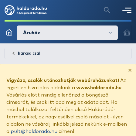
Áruház
harcsa csali
×
Vigyázz, csalók utánozhatják webáruházunkat!
Az
egyetlen hivatalos oldalunk a
www.haldorado.hu
.
Vásárlás előtt mindig ellenőrizd a böngésző
címsorát, és csak itt add meg az adataidat. Ha
máshol találkozol feltűnően olcsó Haldorádó-
termékekkel, az nagy eséllyel csaló másolat - ilyen
oldalon ne vásárolj, inkább jelezd nekünk e-mailben
a
pult@haldorado.hu
címen!