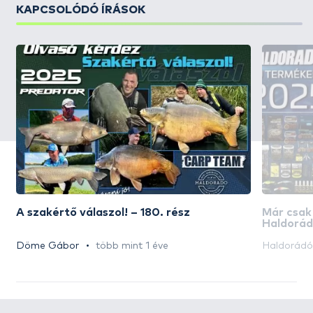
KAPCSOLÓDÓ ÍRÁSOK
A szakértő válaszol! – 180. rész
Már csak
Haldorád
akciós n
Döme Gábor
több mint 1 éve
Haldorád