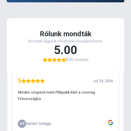
pelletekkel, azonban ezek olyan
különleges
kötőanyagot kaptak
, melynek hála az
oldódási
idejük minimum 24 óra, de akár 48 óra is lehet.
Két eltérő ízváltozat van jelen pillanatban a
Catfish
Bait
termékcsaládon belül, az egyik az a
Halibut
Extra
, míg a másik a
Liver & Monster Crab
.
A
Halibut Extra
nagyon
nagy mennyiségű halolajat
tartalmaz
, amely a vízben jeladóként működik a
halak számára. Ez a változat
semmiféle
mesterséges aromát nem tartalmaz
.
A
Liver & Monster Crab májas
összetevőkből
készült,
rákos
ízesítéssel.
Méretüket tekintve, a Catfish Bait Boilie-k elérhetők
24 és 30 mm-es méretekben
.