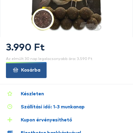
3.990 Ft
Az elmúlt 30 nap legalacsonyabb ára: 3.590 Ft
Kosárba
Készleten
Szállítási idő: 1-3 munkanap
Kupon érvényesíthető