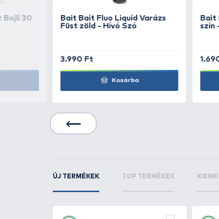
Bait Bait
Method Du
Rodin
Bait Bait
Method Du
Tüzes Barack
Bait Bait
Method Du
YO.-DA
KAPCSOLÓDÓ TERMÉKEK
16