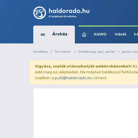
Áruház
KAIWO
Kezdőlap
Termékek
Etetőanyag, bojli, pe
Vigyázz, csalók utánozhatják webár
add meg az adataidat. Ha máshol találk
mailben a
pult@haldorado.hu
címen!