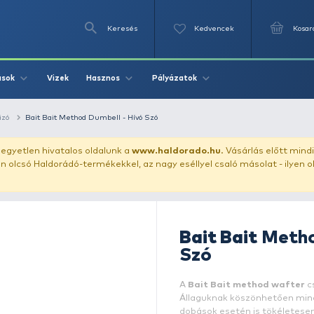
Keresés
Videók
Vizek
Írások
Hasznos
Pályázat
llet
pellet csalizó
Bait Bait Method Dumbell - Hívó Szó
uházunkat!
Az egyetlen hivatalos oldalunk a
www.haldor
ozol feltűnően olcsó Haldorádó-termékekkel, az nagy eséll
B