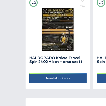
+40
Ft
 Bojli 30
Bait Bait Fluo Liquid Varázs
Füst zöld - Hívó Szó
3.990 Ft
Kosárba