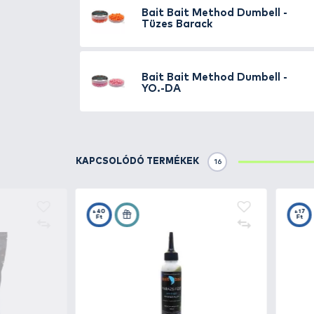
TOVÁBBI VÁLASZTÉK
5
Bait Bait
Method Du
Ébredő Erő
Bait Bait
Method Du
Lázadó