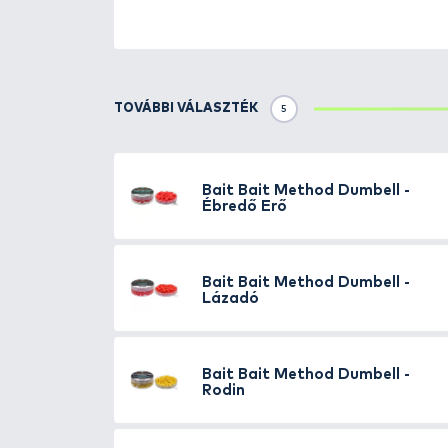
Részletek
A
Bait Bait method wafter
csa
mind a csalitüskén még az erőte
A csomagolás előtt ezek a csalik
Felhajtó erejük minimális
, enn
hajszálon lebegjenek.
Kimondottan a
method módszer
Kiszerelés: 20 g
Ízesítés: Kagyló-alga