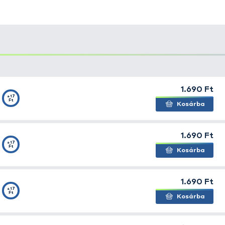
lik különleges összetételű pontymágnesek. Állaguknak 
ljes dobások esetén is tökéletesen tartanak.
 is
étvágyfokozóban
fürdették meg, ezért a fogósságu
ek köszönhetően egy 10-14-es horog súlya is elég ahhoz, h
 szerelmeseinek
kedveskedtünk ezekkel a prémium kate