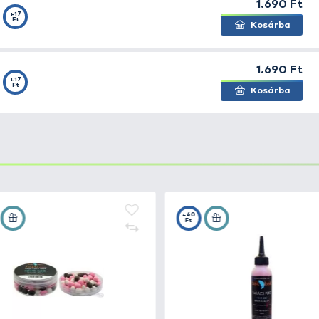
mbell -
+17
Ft
mbell -
+17
Ft