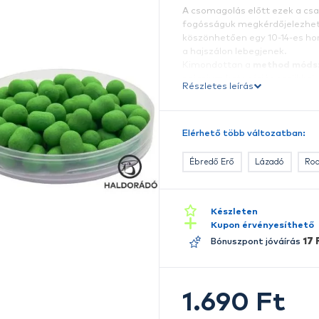
A
Á
d
A 
f
kö
a 
K
p
Ré
Ki
Íz
E