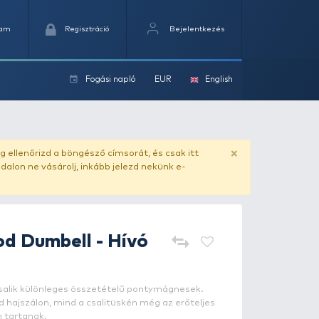
Kedvencek
Kosaram
Regisztráció
Fogási na
ok
ado.hu
. Vásárlás előtt mindig ellenőrizd a böngésző címs
yel csaló másolat - ilyen oldalon ne vásárolj, inkább jel
ait Bait
Method Dumbell - H