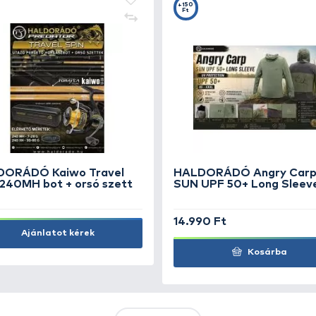
+17
+4
Ft
F
Bait Bait Method Dumbell 3
Ba
szín - Hívó Szó
Fü
1.690 Ft
3.
Kosárba