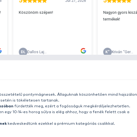
s 29990 feletti végösszeg esetén.
c
v