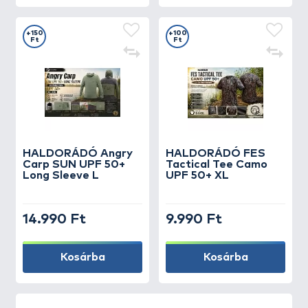
+150
+100
Ft
Ft
HALDORÁDÓ Angry
HALDORÁDÓ FES
Carp SUN UPF 50+
Tactical Tee Camo
Long Sleeve L
UPF 50+ XL
14.990 Ft
9.990 Ft
Kosárba
Kosárba