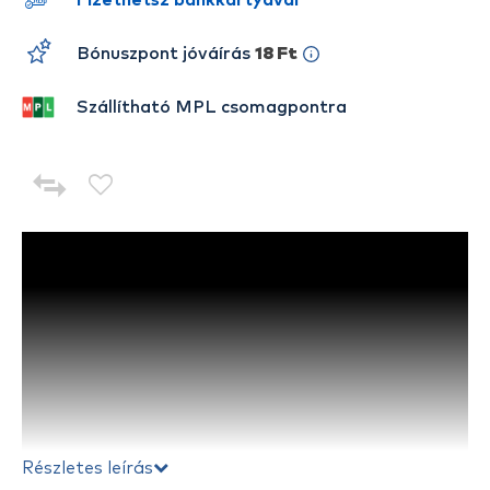
Fizethetsz bankkártyával
Bónuszpont jóváírás
18 Ft
Szállítható MPL csomagpontra
Részletes leírás