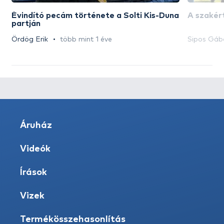
Évindító pecám története a Solti Kis-Duna
A szakért
partján
Ördög Erik
több mint 1 éve
Sipos Gáb
Áruház
Videók
Írások
Vizek
Termékösszehasonlítás