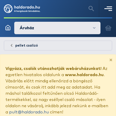
Áruház
pellet csalizó
×
Vigyázz, csalók utánozhatják webáruházunkat!
Az
egyetlen hivatalos oldalunk a
www.haldorado.hu
.
Vásárlás előtt mindig ellenőrizd a böngésző
címsorát, és csak itt add meg az adataidat. Ha
máshol találkozol feltűnően olcsó Haldorádó-
termékekkel, az nagy eséllyel csaló másolat - ilyen
oldalon ne vásárolj, inkább jelezd nekünk e-mailben
a
pult@haldorado.hu
címen!