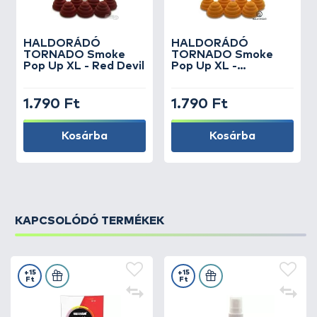
HALDORÁDÓ
HALDORÁDÓ
TORNADO Smoke
TORNADO Smoke
Pop Up XL - Red Devil
Pop Up XL -
Sárgadinnye
1.790 Ft
1.790 Ft
Kosárba
Kosárba
KAPCSOLÓDÓ TERMÉKEK
+15
+15
Ft
Ft