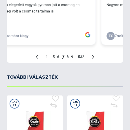
- Ha mélyebb (2 méternél mélyebb) vízben
horgászol, vagy sokat (akár 15 percet is) kell várni a
kapásokra, akkor adj hozzá még egy kevéske,
maximum 0,5 dl vizet, hogy tapadósabb legyen a
kaja.
Érezni fogod, hogy mennyire selymes, mennyire jó az
etetőanyag állaga, amelyet egész nap megőriz.
Könnyen kezelhető, jól tapadó, de mégis gyorsan
oldódó és felhőző kaja, igazi
profi method mix
!
TOVÁBBI VÁLASZTÉK
+15
+15
Ft
Ft