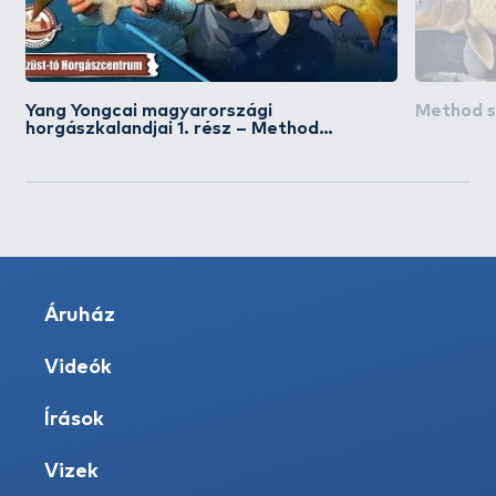
Yang Yongcai magyarországi
Method su
horgászkalandjai 1. rész – Method
Feederes pontyhorgászat az Ezüst-tavon
Áruház
Videók
Írások
Vizek