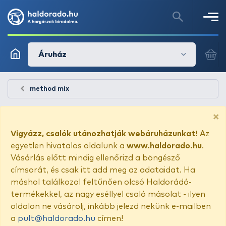
Áruház
method mix
×
Vigyázz, csalók utánozhatják webáruházunkat!
Az
egyetlen hivatalos oldalunk a
www.haldorado.hu
.
Vásárlás előtt mindig ellenőrizd a böngésző
címsorát, és csak itt add meg az adataidat. Ha
máshol találkozol feltűnően olcsó Haldorádó-
termékekkel, az nagy eséllyel csaló másolat - ilyen
oldalon ne vásárolj, inkább jelezd nekünk e-mailben
a
pult@haldorado.hu
címen!