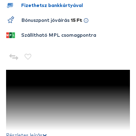
Fizethetsz bankkártyával
Bónuszpont jóváírás
15 Ft
Szállítható MPL csomagpontra
Részletes leírás