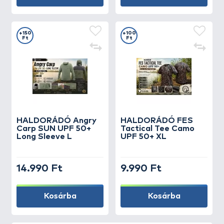
+150
+100
Ft
Ft
HALDORÁDÓ Angry
HALDORÁDÓ FES
Carp SUN UPF 50+
Tactical Tee Camo
Long Sleeve L
UPF 50+ XL
14.990 Ft
9.990 Ft
Kosárba
Kosárba