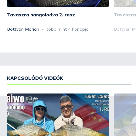
Tavaszra hangolódva 2. rész
Tavaszra
Bottyán Marián
több mint 4 hónapja
Bottyán M
KAPCSOLÓDÓ VIDEÓK