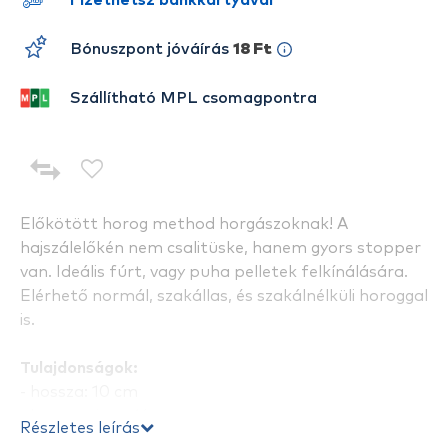
Fizethetsz bankkártyával
Bónuszpont jóváírás
18 Ft
Szállítható MPL csomagpontra
Előkötött horog method horgászoknak! A
hajszálelőkén nem csalitüske, hanem gyors stopper
van. Ideális fúrt, vagy puha pelletek felkínálására.
Elérhető normál, szakállas, és szakálnélküli horoggal
is.
Tulajdonságok:
- hossza: 10 cm
- horogméret: 16
Részletes leírás
- zsinórvastagság: 0,20 mm