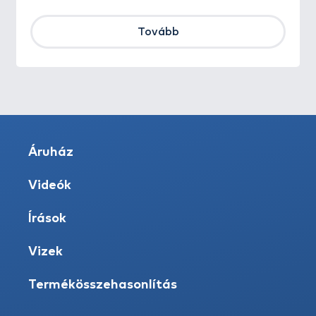
Tovább
Áruház
Videók
Írások
Vizek
Termékösszehasonlítás