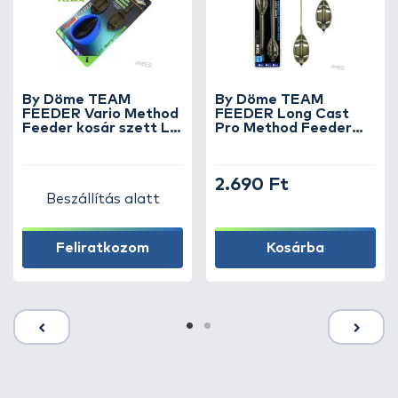
By Döme TEAM
By Döme TEAM
FEEDER Vario Method
FEEDER Long Cast
Feeder kosár szett L
Pro Method Feeder
25 g
kosár L 45 g - 2 db
2.690 Ft
Beszállítás alatt
Feliratkozom
Kosárba