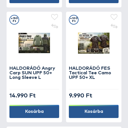
+150
+100
Ft
Ft
HALDORÁDÓ Angry
HALDORÁDÓ FES
Carp SUN UPF 50+
Tactical Tee Camo
Long Sleeve L
UPF 50+ XL
14.990 Ft
9.990 Ft
Kosárba
Kosárba