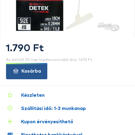
1.790 Ft
Az elmúlt 30 nap legalacsonyabb ára: 1.610 Ft
Kosárba
Készleten
Szállítási idő: 1-3 munkanap
Kupon érvényesíthető