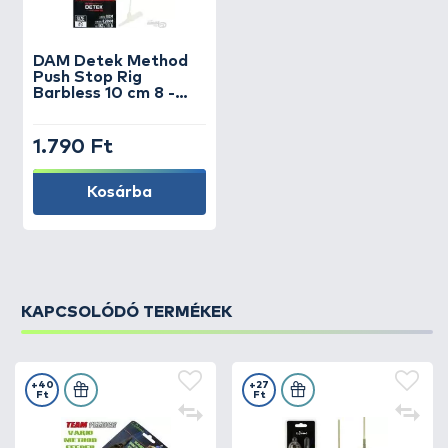
DAM
Detek Method
Push Stop Rig
Barbless 10 cm 8 -
0,28 mm
1.790 Ft
Kosárba
KAPCSOLÓDÓ TERMÉKEK
+40
+27
Ft
Ft