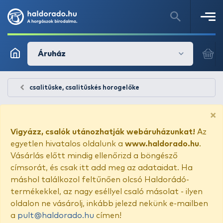
Áruház
csalitüske, csalitüskés horogelőke
×
Vigyázz, csalók utánozhatják webáruházunkat!
Az
egyetlen hivatalos oldalunk a
www.haldorado.hu
.
Vásárlás előtt mindig ellenőrizd a böngésző
címsorát, és csak itt add meg az adataidat. Ha
máshol találkozol feltűnően olcsó Haldorádó-
termékekkel, az nagy eséllyel csaló másolat - ilyen
oldalon ne vásárolj, inkább jelezd nekünk e-mailben
a
pult@haldorado.hu
címen!