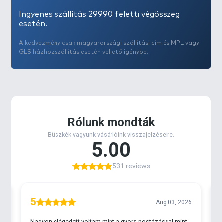
Ingyenes szállítás 29990 feletti végösszeg
esetén.
A kedvezmény csak magyarországi szállítási cím és MPL vagy
GLS házhozszállítás esetén vehető igénybe.