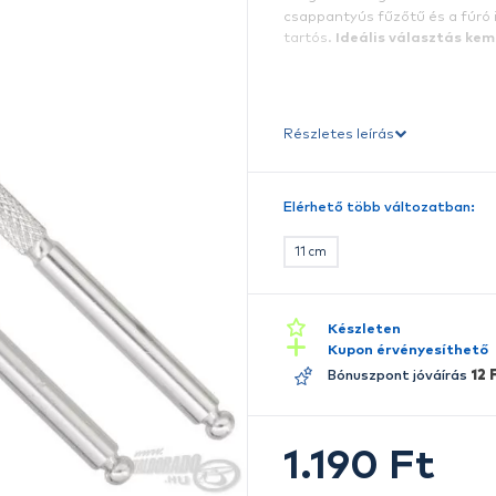
A
A
á
c
t
Ré
E