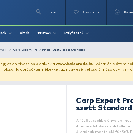
Keresés
Videók
Vizek
Írások
Hasznos
Pályázat
feeder szerszámok
Carp Expert Pro Method Fűzőtű szett Stan
uházunkat!
Az egyetlen hivatalos oldalunk a
www.haldor
ozol feltűnően olcsó Haldorádó-termékekkel, az nagy eséll