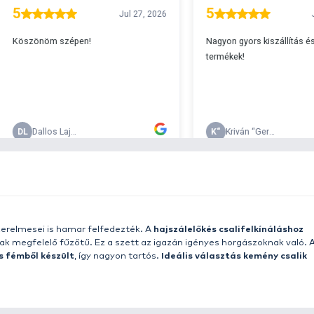
A
s 29990 feletti végösszeg esetén.
c
v