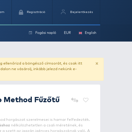
Kedvencek
Kosaram
Regisztráció
Fogási na
ok
dard
ado.hu
. Vásárlás előtt mindig ellenőrizd a böngésző címs
yel csaló másolat - ilyen oldalon ne vásárolj, inkább jel
Carp Expert
Pro Method Fűző