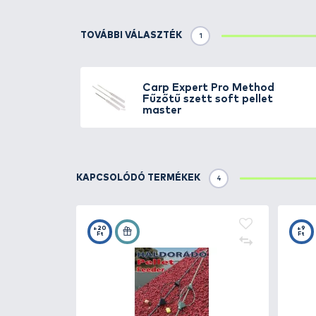
Részletek
A fűzött csalik előnyeit a meth
nélkülözhetetlen a csali méreté
csappantyús fűzőtű és a fúró is
esetén.