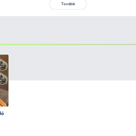
KIEMELT AJÁNLATOK
KIÁRUSÍTÁS
+15
Ft