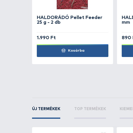
TOVÁBBI VÁLASZTÉK
1
Carp Expert
Pro Me
Fűzőtű szett soft pe
master
KAPCSOLÓDÓ TERMÉKEK
4
+20
Ft