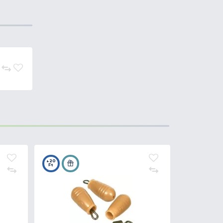
előkés csalifelkínáláshoz
 igényes horgászoknak való. A
is választás kemény csalik