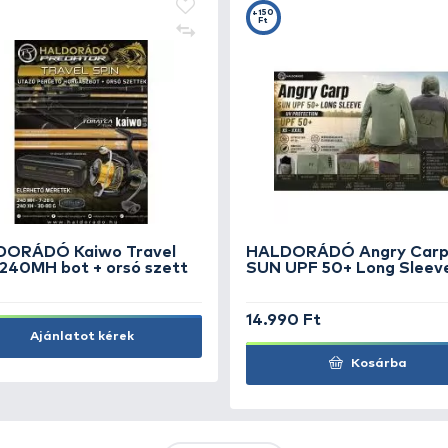
HALDORÁDÓ Csalitüske 10
By
mm
Po
890 Ft
2.
Kosárba