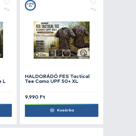
 Döme TEAM FEEDER
wer Fighter Line 0,20 mm
290 Ft
1.990 Ft
Kosárba