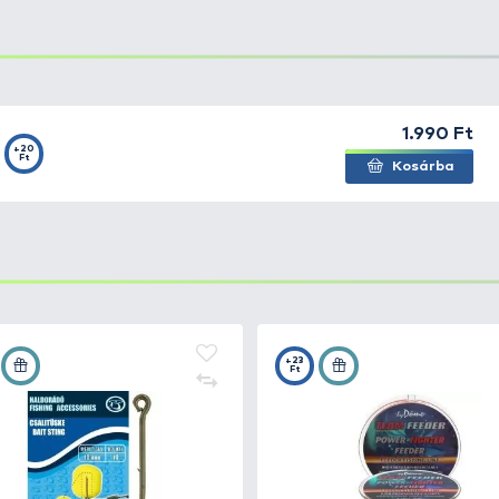
od horgászat szerelmesei is hamar felfedezték. A
hajszál
nek, és állagának megfelelő fűzőtű. Ez a szett az igazán
rozsdamentes fémből készült
, így nagyon tartós.
Ideál