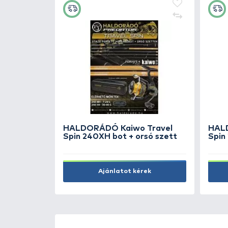
HALDORÁDÓ Pellet Feeder
25 g - 2 db
1.990 Ft
Kosárba