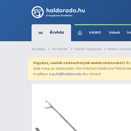
Áruház
KAIWO
Kezdőlap
Termékek
Feeder horgászat
Vigyázz, csalók utánozhatják webár
add meg az adataidat. Ha máshol találk
mailben a
pult@haldorado.hu
címen!