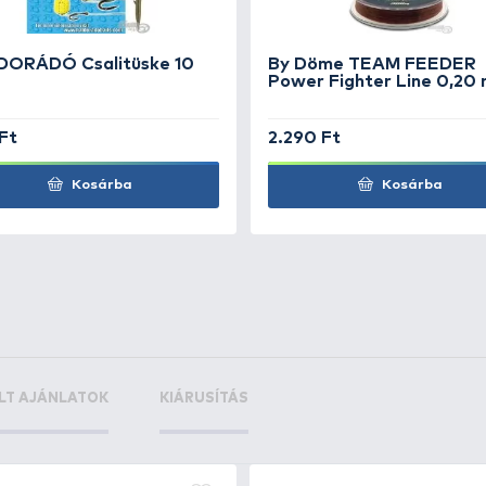
thod
+20
llet
Ft
+9
+2
Ft
F