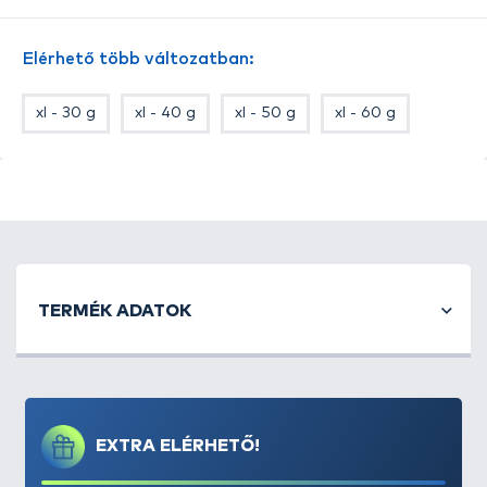
Elérhető több változatban:
xl - 30 g
xl - 40 g
xl - 50 g
xl - 60 g
TERMÉK ADATOK
EXTRA ELÉRHETŐ!