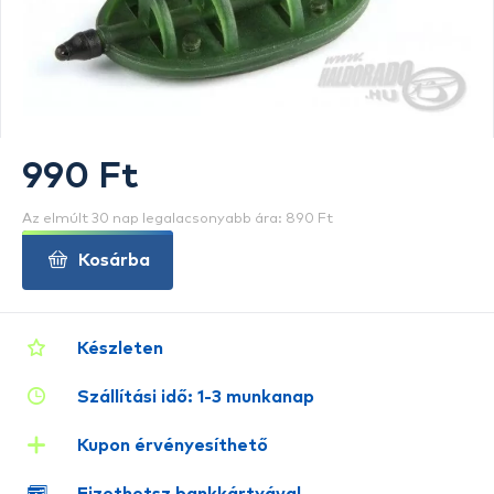
990 Ft
Az elmúlt 30 nap legalacsonyabb ára: 890 Ft
Kosárba
Készleten
Szállítási idő: 1-3 munkanap
Kupon érvényesíthető