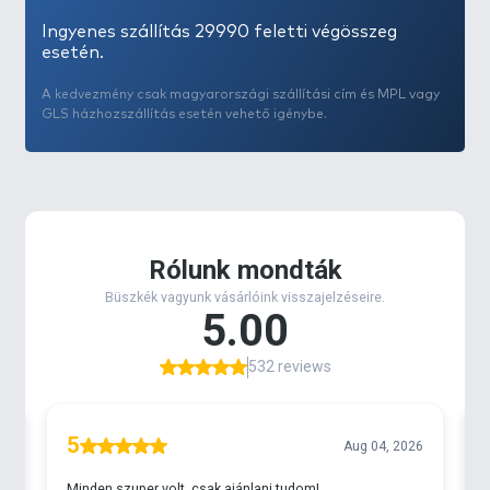
Ingyenes szállítás 29990 feletti végösszeg
esetén.
A kedvezmény csak magyarországi szállítási cím és MPL vagy
GLS házhozszállítás esetén vehető igénybe.