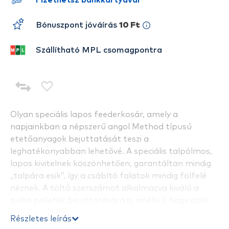
Fizethetsz bankkártyával
Bónuszpont jóváírás
10 Ft
Szállítható MPL csomagpontra
Olyan speciális lapos feederkosár, amely a
napjainkban a népszerű angol Method típusú
etetőanyagok bejuttatását teszi a
leghatékonyabban lehetővé. A speciális talpólmos,
lapos kivitelnek köszönhetően, garantáltan mindig
„talpára esik”, így a csábító falatok mindig fölfelé
néznek. A töltő szerszámot alkalmazva kiváló a
puha pelletek bejuttatására is, anélkül, hogy azok
dobáskor a horogról leesnének. A gubancolódás
Részletes leírás
esélye gyakorlatilag nulla.