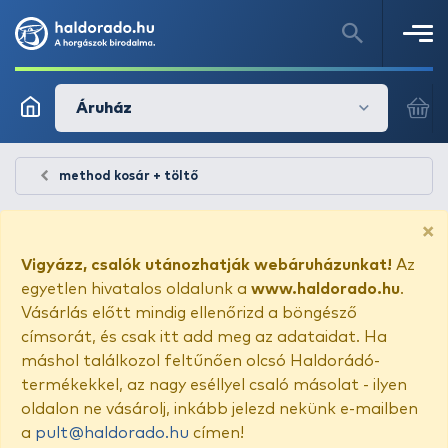
Áruház
method kosár + töltő
×
Vigyázz, csalók utánozhatják webáruházunkat!
Az
egyetlen hivatalos oldalunk a
www.haldorado.hu
.
Vásárlás előtt mindig ellenőrizd a böngésző
címsorát, és csak itt add meg az adataidat. Ha
máshol találkozol feltűnően olcsó Haldorádó-
termékekkel, az nagy eséllyel csaló másolat - ilyen
oldalon ne vásárolj, inkább jelezd nekünk e-mailben
a
pult@haldorado.hu
címen!