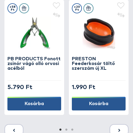
+58
+20
Ft
Ft
PB PRODUCTS Fonott
PRESTON
zsinór vágó olló orvosi
Feederkosár töltő
acélból
szerszám új XL
5.790 Ft
1.990 Ft
Kosárba
Kosárba