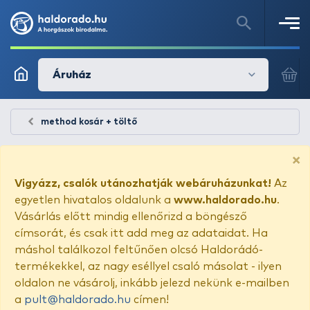
Áruház
method kosár + töltő
×
Vigyázz, csalók utánozhatják webáruházunkat!
Az
egyetlen hivatalos oldalunk a
www.haldorado.hu
.
Vásárlás előtt mindig ellenőrizd a böngésző
címsorát, és csak itt add meg az adataidat. Ha
máshol találkozol feltűnően olcsó Haldorádó-
termékekkel, az nagy eséllyel csaló másolat - ilyen
oldalon ne vásárolj, inkább jelezd nekünk e-mailben
a
pult@haldorado.hu
címen!