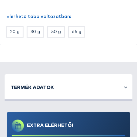
és 50 g súlyokkal kerülnek forgalomba.
Tipp:
Mérettől függetlenül a kosarakhoz passzoló
Elérhető több változatban:
töltőszerszámnak tökéletesen megfelel a Preston
L-es méretű, piros feederkosár töltője.
20 g
30 g
50 g
65 g
TERMÉK ADATOK
EXTRA ELÉRHETŐ!