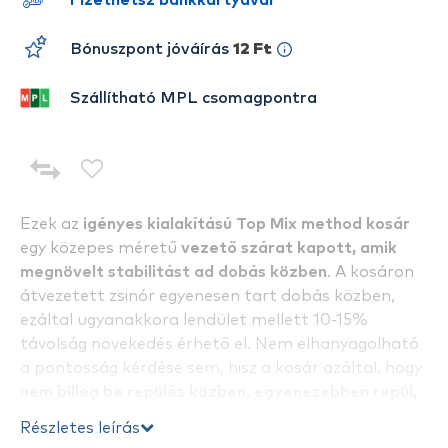
Fizethetsz bankkártyával
Bónuszpont jóváírás
12 Ft
Szállítható MPL csomagpontra
Ezek az
igényes kialakítású Top Mix method kosár
egy közepes méretű
vezető szárat kapott, amik
megnövelt stabilitást ad dobás közben
. A kosáron
átvezetett zsinór egyenesen tart dobás közben,
ezáltal ugyanakkora lendület mellett 10-15%
távolság növekedés érhető el. Nem elhanyagolható
a pontosság kérdése sem, hisz a kosár azáltal, hogy
nem billeg be repülés közben, egyenesebben repül,
és pontosabban ér célt!
A
Top Mix Improved
Részletes leírás
Method Feeder
kosarai három változatban, 30, 40