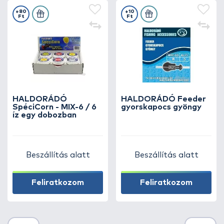
+80
+10
Ft
Ft
HALDORÁDÓ
HALDORÁDÓ Feeder
SpéciCorn - MIX-6 / 6
gyorskapocs gyöngy
íz egy dobozban
Beszállítás alatt
Beszállítás alatt
Feliratkozom
Feliratkozom