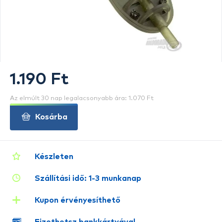
1.190 Ft
Az elmúlt 30 nap legalacsonyabb ára: 1.070 Ft
Kosárba
Készleten
Szállítási idő: 1-3 munkanap
Kupon érvényesíthető