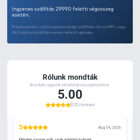
Ingyenes szállítás 29990 feletti végösszeg
esetén.
A kedvezmény csak magyarországi szállítási cím és MPL vagy
GLS házhozszállítás esetén vehető igénybe.