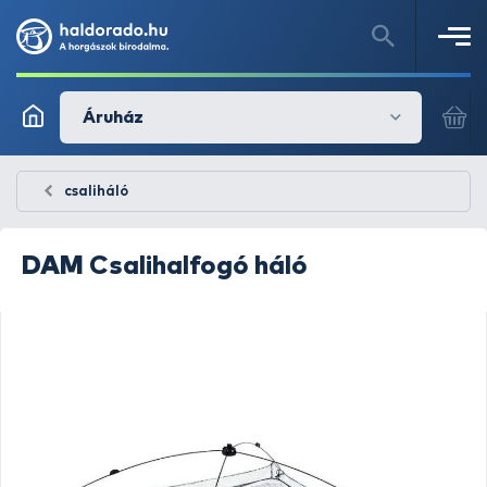
Áruház
csaliháló
DAM
Csalihalfogó háló