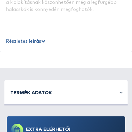
a kialakításnak köszönhetően még a legfürgébb
halacskák is könnyedén megfoghatók.
Részletes leírás
TERMÉK ADATOK
EXTRA ELÉRHETŐ!