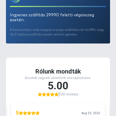
Ingyenes szállítás 29990 feletti végösszeg
esetén.
A kedvezmény csak magyarországi szállítási cím és MPL vagy
GLS házhozszállítás esetén vehető igénybe.