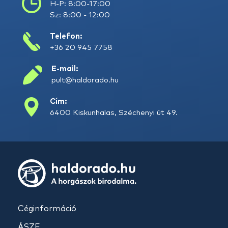
H-P: 8:00-17:00
Sz: 8:00 - 12:00
Telefon:
+36 20 945 7758
E-mail:
pult@haldorado.hu
Cím:
6400 Kiskunhalas, Széchenyi út 49.
Céginformáció
ÁSZF