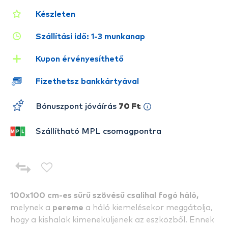
Készleten
Szállítási idő: 1-3 munkanap
Kupon érvényesíthető
Fizethetsz bankkártyával
Bónuszpont jóváírás
70 Ft
Szállítható MPL csomagpontra
100x100 cm-es sűrű szövésű csalihal fogó háló,
melynek a
pereme
a háló kiemelésekor meggátolja,
hogy a kishalak kimeneküljenek az eszközből. Ennek