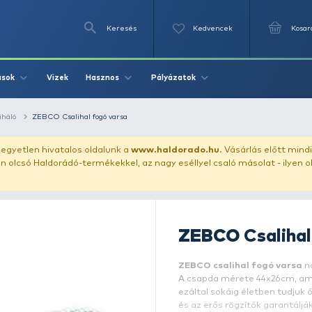
Keresés
Videók
Vizek
Írások
Hasznos
Pályázat
ontymatrac
csaliháló
ZEBCO Csalihal fogó varsa
uházunkat!
Az egyetlen hivatalos oldalunk a
www.haldor
ozol feltűnően olcsó Haldorádó-termékekkel, az nagy eséll