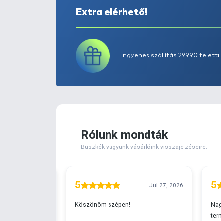
Extra elérhető!
Ingyenes szállítá