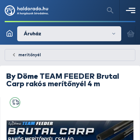
Áruház
merítőnyél
By Döme
TEAM FEEDER Brutal
Carp rakós merítőnyél 4 m