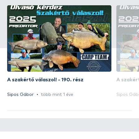
A szakértő válaszol! - 190. rész
A szakért
Sipos Gábor
több mint 1 éve
Sipos Gáb