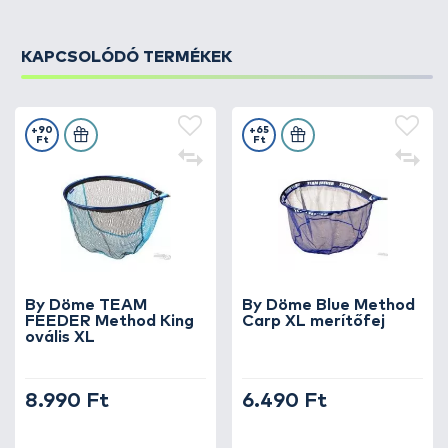
KAPCSOLÓDÓ TERMÉKEK
+90
+65
Ft
Ft
By Döme TEAM
By Döme Blue Method
FEEDER Method King
Carp XL merítőfej
ovális XL
8.990 Ft
6.490 Ft