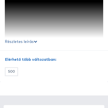
Részletes leírás
Elérhető több változatban:
500
A
By Döme TEAM FEEDER Brutal Carp
nagyon erős,
mégis könnyű merítőnyél, amely kifejezetten a
sok
halas method versenyek és a nagytestű halak
horgászata során fellépő extrém terhelésre lett
megalkotva.
Alapanyaga a legjobb minőségű
Carbon
, amely még öt méteres hosszúságban is