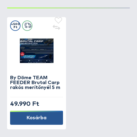
+500
Ft
By Döme
TEAM
FEEDER Brutal Carp
rakós merítőnyél 5 m
49.990 Ft
Kosárba