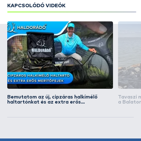
KAPCSOLÓDÓ VIDEÓK
Bemutatom az új, cipzáras halkímélő
Tavaszi 
haltartónkat és az extra erős
a Balato
merítőfejeket