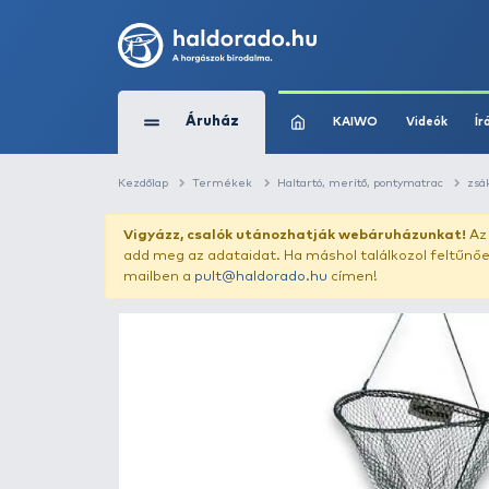
Áruház
KAIWO
Kezdőlap
Termékek
Haltartó, merítő, p
Vigyázz, csalók utánozhatják webár
add meg az adataidat. Ha máshol találk
mailben a
pult@haldorado.hu
címen!