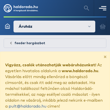
Áruház
feeder horgászbot
×
Vigyázz, csalók utánozhatják webáruházunkat!
Az
egyetlen hivatalos oldalunk a
www.haldorado.hu
.
Vásárlás előtt mindig ellenőrizd a böngésző
címsorát, és csak itt add meg az adataidat. Ha
máshol találkozol feltűnően olcsó Haldorádó-
termékekkel, az nagy eséllyel csaló másolat - ilyen
oldalon ne vásárolj, inkább jelezd nekünk e-mailben
a
pult@haldorado.hu
címen!