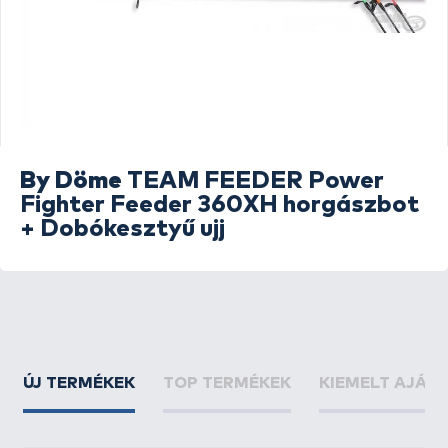
By Döme
TEAM FEEDER Power
Fighter Feeder 360XH horgászbot
+ Dobókesztyű ujj
ÚJ TERMÉKEK
TOP TERMÉKEK
KIEMELT AJÁN