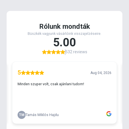
bothoz tartozó árcédula még bőven az elfogadható
kategóriába tartozik, ha figyelembe vesszük
micsoda bivalyerős botot is kapunk ezért az árért!