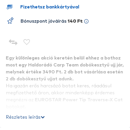
Fizethetsz bankkártyával
Bónuszpont jóváírás
140 Ft
Egy különleges akció keretén belül ehhez a bothoz
most egy Haldorádó Carp Team dobókesztyű ujj jár,
melynek értéke 3490 Ft. 2 db bot vásárlása esetén
2 db dobókesztyű ujjat adunk.
Ha igazán erős harcsázó botot keres, ráadásul
megfizethető áron, akkor mindenképp érdemes
megnézni az
EUROSTAR Power Tip Traverse-X Cat
botokat.
Részletes leírás
A háromféle (2,4 m, 2,7 m és 3,0 m) hosszúságban
gyártott karbon botok valódi erőművek! Az extra