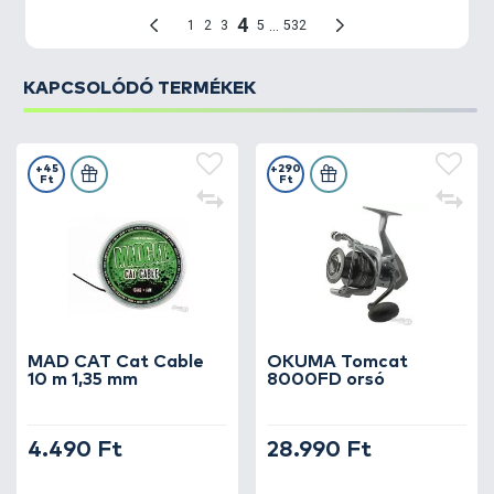
KAPCSOLÓDÓ TERMÉKEK
+45
+290
Ft
Ft
MAD CAT Cat Cable
OKUMA Tomcat
10 m 1,35 mm
8000FD orsó
4.490 Ft
28.990 Ft