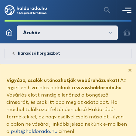
Áruház
harcsázó horgászbot
×
Vigyázz, csalók utánozhatják webáruházunkat!
Az
egyetlen hivatalos oldalunk a
www.haldorado.hu
.
Vásárlás előtt mindig ellenőrizd a böngésző
címsorát, és csak itt add meg az adataidat. Ha
máshol találkozol feltűnően olcsó Haldorádó-
termékekkel, az nagy eséllyel csaló másolat - ilyen
oldalon ne vásárolj, inkább jelezd nekünk e-mailben
a
pult@haldorado.hu
címen!