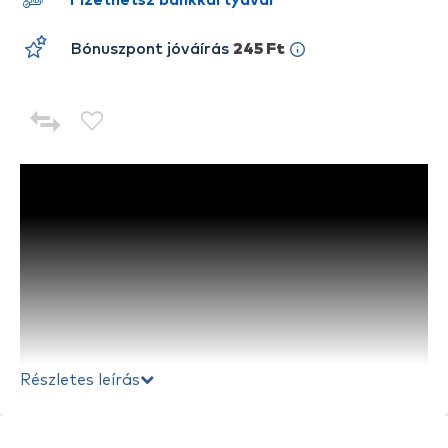
Fizethetsz bankkártyával
Bónuszpont jóváírás
245 Ft
Részletes leírás