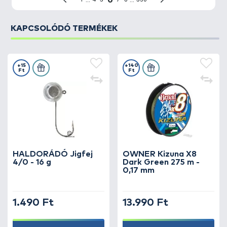
KAPCSOLÓDÓ TERMÉKEK
+15
+140
Ft
Ft
HALDORÁDÓ Jigfej
OWNER Kizuna X8
4/0 - 16 g
Dark Green 275 m -
0,17 mm
1.490 Ft
13.990 Ft