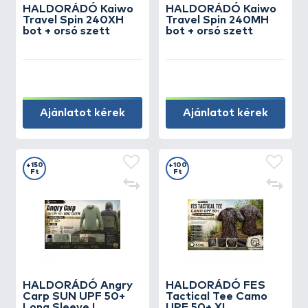
HALDORÁDÓ Kaiwo
HALDORÁDÓ Kaiwo
Travel Spin 240XH
Travel Spin 240MH
bot + orsó szett
bot + orsó szett
Ajánlatot kérek
Ajánlatot kérek
+150
+100
Ft
Ft
HALDORÁDÓ Angry
HALDORÁDÓ FES
Carp SUN UPF 50+
Tactical Tee Camo
Long Sleeve L
UPF 50+ XL