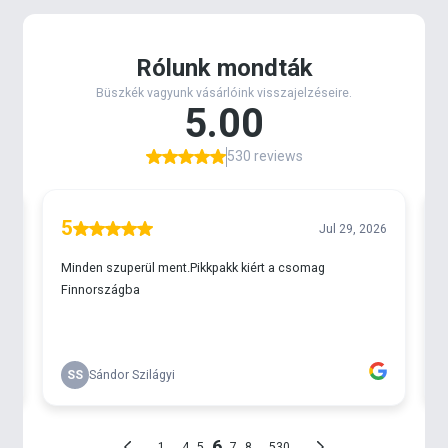
megbízhatóságot. Az orsótartó viszont
modernizálódott, egy alul szorítós változatot
kapva, ami a legnagyobb harcsázó orsókat is
tökéletesen tartja, a legnehezebb fárasztások
közepette is. A közkedvelt lamellás, súlyozható nyél
természetesen megmaradt, mely felelős a orsó-bot
egyensúly tökéletes beállíthatóságáért. Kiemelt
szerepet kapott a szérián egy teljesen új, prémium
Sic betétes NT gyűrűsor, mely a fonott zsinórok
fokozott igénybevétele mellett, a véletlen
zsinórfeltekeredést is maximálisan kizárja. Álló és
folyóvízre egyaránt ajánlott opció. A tökéletes
gumihalazástól-támolygózástól kezdve, a
legnagyobb wobblerek tökéletes vezetése sem
akadály, a széria egyik változatának sem.