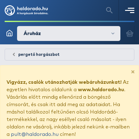
Áruház
pergető horgászbot
×
Vigyázz, csalók utánozhatják webáruházunkat!
Az
egyetlen hivatalos oldalunk a
www.haldorado.hu
.
Vásárlás előtt mindig ellenőrizd a böngésző
címsorát, és csak itt add meg az adataidat. Ha
máshol találkozol feltűnően olcsó Haldorádó-
termékekkel, az nagy eséllyel csaló másolat - ilyen
oldalon ne vásárolj, inkább jelezd nekünk e-mailben
a
pult@haldorado.hu
címen!