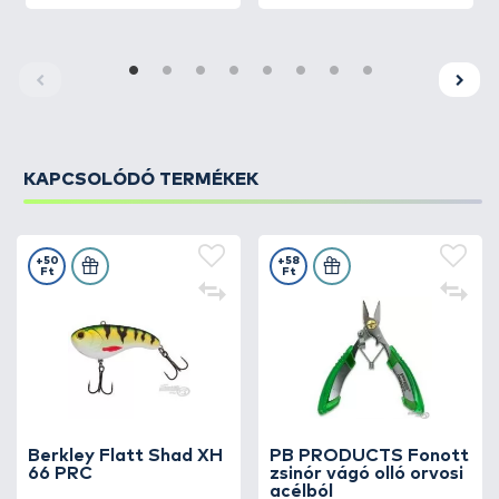
KAPCSOLÓDÓ TERMÉKEK
+50
+58
Ft
Ft
Berkley Flatt Shad XH
PB PRODUCTS Fonott
66 PRC
zsinór vágó olló orvosi
acélból