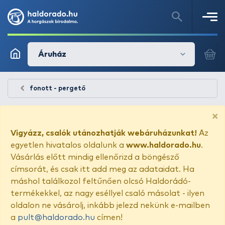
Áruház
fonott - pergető
×
Vigyázz, csalók utánozhatják webáruházunkat!
Az
egyetlen hivatalos oldalunk a
www.haldorado.hu
.
Vásárlás előtt mindig ellenőrizd a böngésző
címsorát, és csak itt add meg az adataidat. Ha
máshol találkozol feltűnően olcsó Haldorádó-
termékekkel, az nagy eséllyel csaló másolat - ilyen
oldalon ne vásárolj, inkább jelezd nekünk e-mailben
a
pult@haldorado.hu
címen!