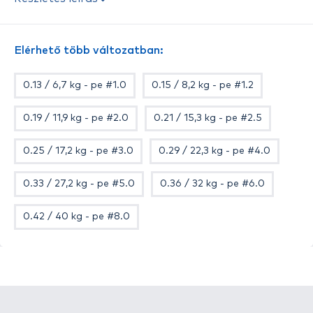
dobástávolság mellett azonnali kontaktot biztosít
a műcsalinkkal.
Bátran ajánljuk minden pergető módszerhez, a
Elérhető több változatban:
széles méretválasztéknak köszönhetően minden
halfajhoz találunk megfelelő zsinórvastagságot.
0.13 / 6,7 kg - pe #1.0
0.15 / 8,2 kg - pe #1.2
Tulajdonságok
Szín: Sötétzöld
0.19 / 11,9 kg - pe #2.0
0.21 / 15,3 kg - pe #2.5
Kiszerelés: 275 méter
Méretek: 0.13, 0.15, 0.17, 0.19, 0.21, 0.25, 0.29, 0.33,
0.25 / 17,2 kg - pe #3.0
0.29 / 22,3 kg - pe #4.0
0.36 és 0.42 mm
0.33 / 27,2 kg - pe #5.0
0.36 / 32 kg - pe #6.0
0.42 / 40 kg - pe #8.0