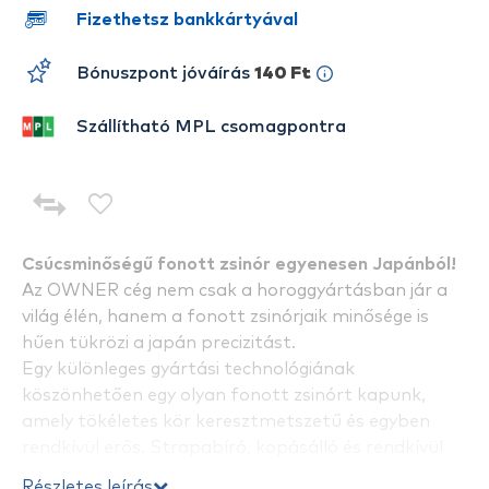
Fizethetsz bankkártyával
Bónuszpont jóváírás
140 Ft
Szállítható MPL csomagpontra
Csúcsminőségű fonott zsinór egyenesen Japánból!
Az OWNER cég nem csak a horoggyártásban jár a
világ élén, hanem a fonott zsinórjaik minősége is
hűen tükrözi a japán precizitást.
Egy különleges gyártási technológiának
köszönhetően egy olyan fonott zsinórt kapunk,
amely tökéletes kör keresztmetszetű és egyben
rendkívül erős. Strapabíró, kopásálló és rendkívül
halk. 8 szálas fonott zsinór, amely a megnövelt
Részletes leírás