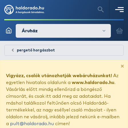
Áruház
pergető horgászbot
×
Vigyázz, csalók utánozhatják webáruházunkat!
Az
egyetlen hivatalos oldalunk a
www.haldorado.hu
.
Vásárlás előtt mindig ellenőrizd a böngésző
címsorát, és csak itt add meg az adataidat. Ha
máshol találkozol feltűnően olcsó Haldorádó-
termékekkel, az nagy eséllyel csaló másolat - ilyen
oldalon ne vásárolj, inkább jelezd nekünk e-mailben
a
pult@haldorado.hu
címen!