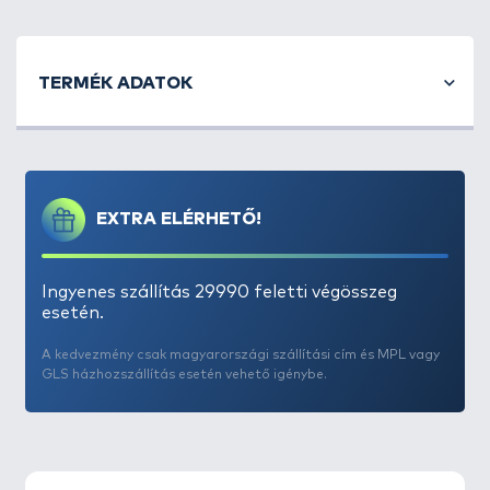
- 30TC Carbon blank
- Dobósúly: 100-200 gramm
- Emelőerő: akár 19 kg
TERMÉK ADATOK
EXTRA ELÉRHETŐ!
Ingyenes szállítás 29990 feletti végösszeg
esetén.
A kedvezmény csak magyarországi szállítási cím és MPL vagy
GLS házhozszállítás esetén vehető igénybe.