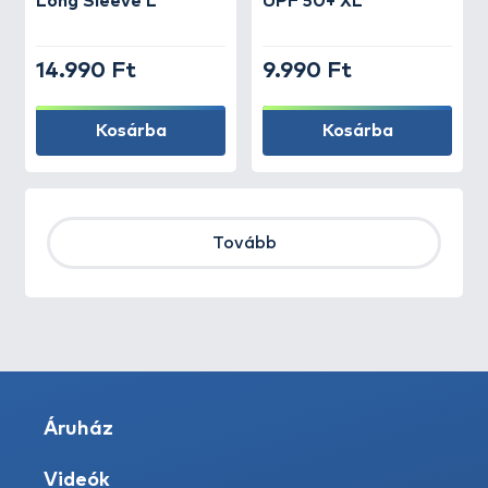
Long Sleeve L
UPF 50+ XL
14.990 Ft
9.990 Ft
Kosárba
Kosárba
Tovább
Áruház
Videók