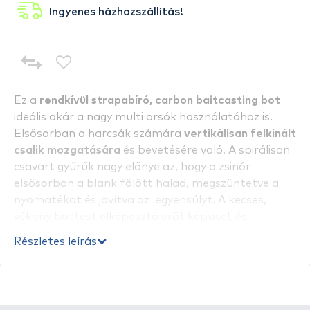
Ingyenes házhozszállítás!
Ez a
rendkívül strapabíró, carbon baitcasting bot
ideális akár a nagy multi orsók használatához is.
Elsősorban a harcsák számára
vertikálisan felkínált
csalik mozgatására
és bevetésére való. A spirálisan
csavart gyűrűk nagy előnye az, hogy a zsinór
elsősorban a blank fölött halad, megszüntetve a
nyomatékot és javítva az egyensúlyt. A kecses,
vékony bottest elképesztő erőt képvisel, és
hatalmas energiákat szabadít fel fárasztás közben!
Részletes leírás
Tulajdonságok:
-
Eredeti Fuji TCS revolver orsótartó (dupla zárral)
- SeaGuide® gyűrűk