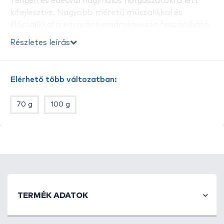
Tengeri és édesvízi nagyhalas horgászatokra lett
kifejlesztve. Nagyobb méretű műcsalikkal és
élőcsalikkal is egyaránt eredményesen használható.
Édesvizeken elsősorban harcsahorgászatnál tudjuk
Részletes leírás
kihasználni elképesztő erejét.
A 240 cm-es hossz a legoptimálisabb méret, amely
könnyen használható csónakból és partról
Elérhető több változatban:
egyaránt.
Nagyméretű SIC gyűrűsort kapott, ezért még
70 g
100 g
vastag fonott zsinórokkal is könnyen tudunk dobni
vele. A Toray carbon bottest extrém terheléseket
kibír és gyorsan reagál a bevágásra. Könnyű súlya
miatt akár egésznap tudunk vele dobálni anélkül,
hogy elfáradnánk. A speciális markolat úgy lett
kialakítva, hogy hosszabb fárasztások alatt is
kényelmes fogást nyújt.
TERMÉK ADATOK
Tulajdonságok:
- Hossz: 2,40 m