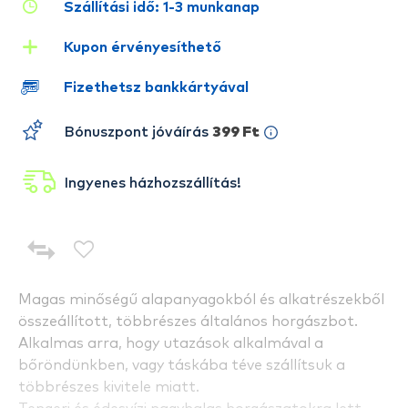
Szállítási idő: 1-3 munkanap
Kupon érvényesíthető
Fizethetsz bankkártyával
Bónuszpont jóváírás
399 Ft
Ingyenes házhozszállítás!
Magas minőségű alapanyagokból és alkatrészekből
összeállított, többrészes általános horgászbot.
Alkalmas arra, hogy utazások alkalmával a
bőröndünkben, vagy táskába téve szállítsuk a
többrészes kivitele miatt.