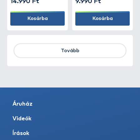
14.990 Ft
9.990 Ft
Kosárba
Kosárba
Tovább
Áruház
Videók
Írások