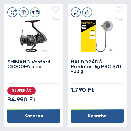
+850
+18
Ft
Ft
SHIMANO Vanford
HALDORÁDÓ
C3000FA orsó
Predator Jig PRO 3/0
- 32 g
1.790 Ft
SZUPER ÁR
84.990 Ft
Kosárba
Kosárba