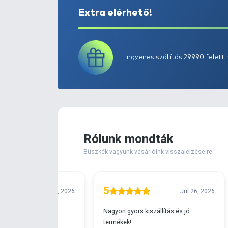
Extra elérhető!
Ingyenes szállítá