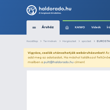
Áruház
KAIWO
Kezdőlap
Termékek
Horgászbot
spicc
Vigyázz, csalók utánozhatják webár
add meg az adataidat. Ha máshol találk
mailben a
pult@haldorado.hu
címen!