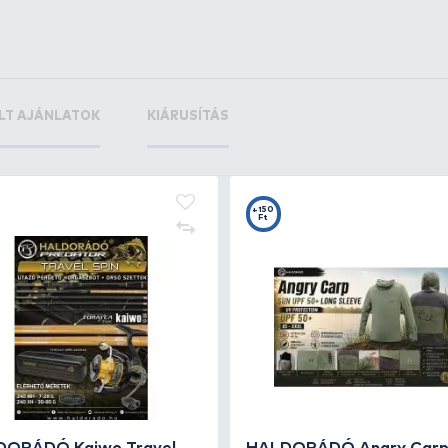
+14
+4
Ft
F
EXNER Zsebpeca - Luca 2,5 g
HA
45
1.350 Ft
3.