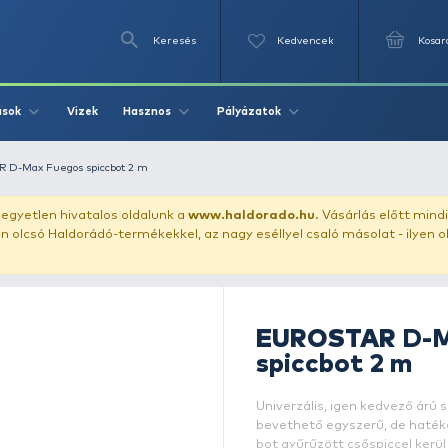
Keresés
Videók
Vizek
Írások
Hasznos
Pályázat
bot
EUROSTAR D-Max Fuegos spiccbot 2 m
uházunkat!
Az egyetlen hivatalos oldalunk a
www.haldor
ozol feltűnően olcsó Haldorádó-termékekkel, az nagy eséll