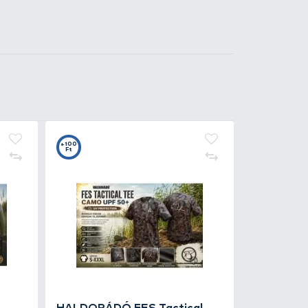
0
t
LDORÁDÓ Digitális mérleg
 kg
990 Ft