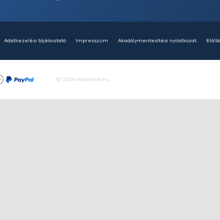
HALDORÁDÓ Kaiwo Travel
HA
Spin 240MH bot + orsó szett
SU
14
Ajánlatot kérek