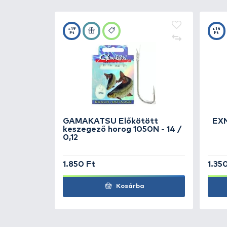
Részletek
Univerzális, igen kedvező árú s
úszós horgászok számára. Ez a b
számára első, tanuló botnak.
KAPCSOLÓDÓ TERMÉKEK
3