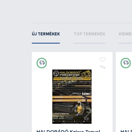
+19
Ft
GAMAKATSU Előkötött
keszegező horog 1050N - 14 /
0,12
1.850 Ft