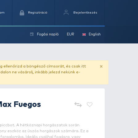
Kedvencek
Kosaram
Regisztráció
Fogási na
ok
ado.hu
. Vásárlás előtt mindig ellenőrizd a böngésző címs
yel csaló másolat - ilyen oldalon ne vásárolj, inkább jel
EUROSTAR
D-Max Fuegos