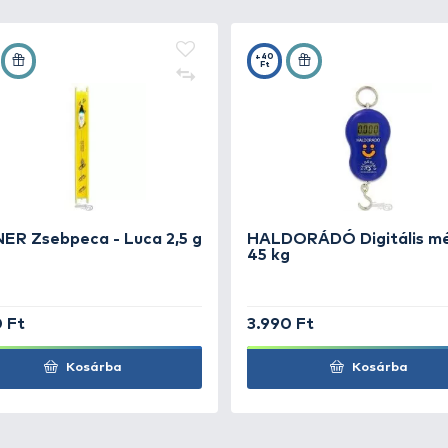
piccbot. A hétköznapi horgászatok során bevethető egysz
ot gyűrűzött csőspiccel kerül forgalomba. Ideális csalih