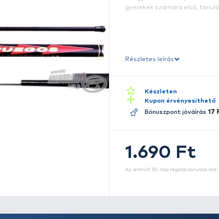
U
b
bo
g
Ré