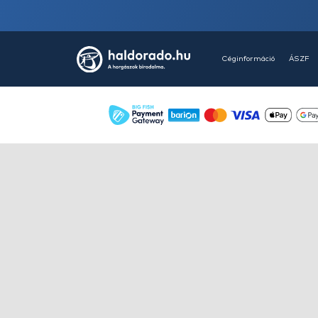
HALDORÁDÓ Kaiwo Travel
Spin 240XH bot + orsó szett
Ajánlatot kérek