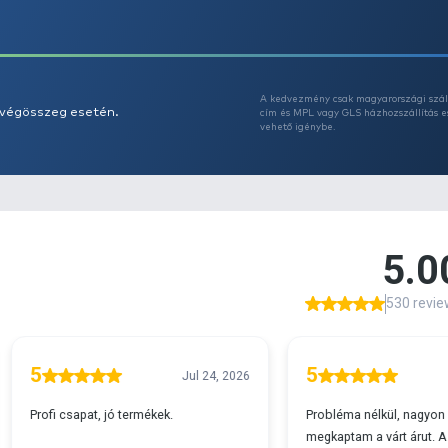
Az
A
s 29990 feletti végösszeg esetén.
c
v