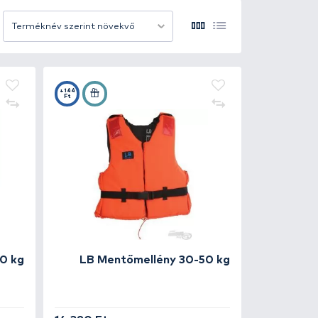
yelmes viseletet, szabad mozgást és megbízható felhajt
tű és kialakítású típusok, amelyek mind megfelelnek a
helyzet esetén a viselőjük a víz felszínén maradjon.
12 termék/oldal
Terméknév szerint növek
setben ajánlott. A könnyű, ergonomikus kialakítású mod
nságban, kényelemben és magabiztossággal!
+144
Ft