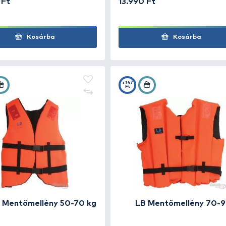
LB Mentőmellény 0-15 kg
14.390 Ft
13.9
Kosárba
+147
+147
Ft
Ft