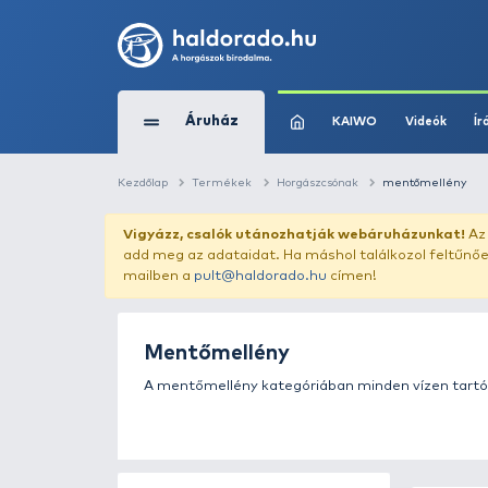
Áruház
KAIWO
Kezdőlap
Termékek
Horgászcsónak
m
Vigyázz, csalók utánozhatják webár
add meg az adataidat. Ha máshol találk
mailben a
pult@haldorado.hu
címen!
Mentőmellény
A mentőmellény kategóriában minden