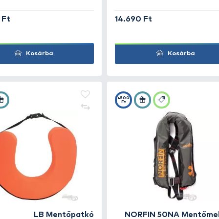
LB Mentőmellény 50-70 kg
14.690 Ft
14.6