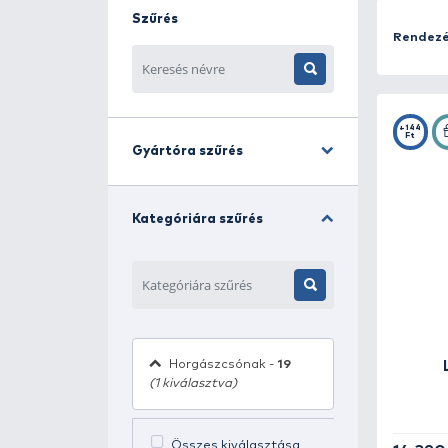
egy jól megválasztott mentőmellén
minden körülmény között.
A kínálatban megtalálhatók automa
biztonsági előírásoknak. A légkamrá
Szűrés
Akár csónakból, kajakból, vagy par
viselésre is alkalmasak, így nem za
Válaszd ki a számodra legmegfelelő
Gyártóra szűrés
Kategóriára szűrés