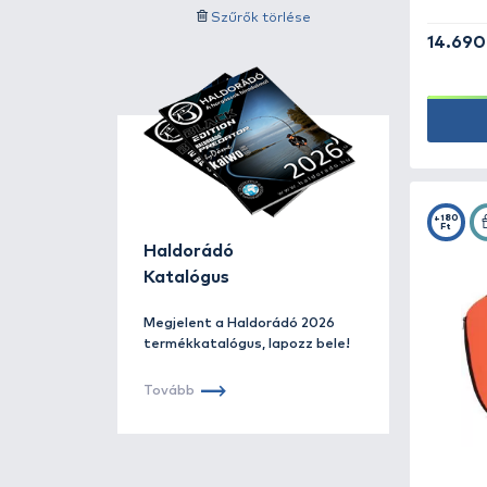
Ajándéktárgyak -
71
Ajánlat szerinti
Bottartó, rod pod -
158
Ár kategória
Camping termékek -
182
Szűrés
Csali -
78
Szűrők törlése
Doboz, horgászláda -
96