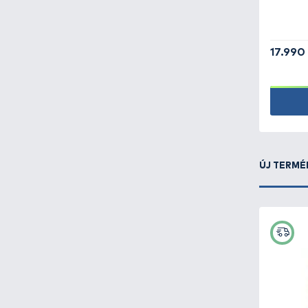
Etetőanyag, bojli, pellet
-
653
Feeder horgászat -
475
Haldorádó
Halradar, víz alatti
Katalógus
kamera -
9
Megjelent a Haldorádó 2026
termékkatalógus, lapozz bele!
Haltartó, merítő,
pontymatrac -
151
Tovább
Horgászbot -
356