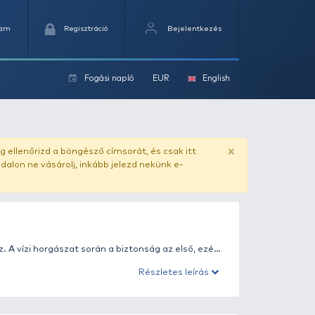
Kedvencek
Kosaram
Regisztráció
Fogási na
ok
ado.hu
. Vásárlás előtt mindig ellenőrizd a böngésző címs
yel csaló másolat - ilyen oldalon ne vásárolj, inkább jel
nsági felszerelést találsz. A vízi horgászat során a biz