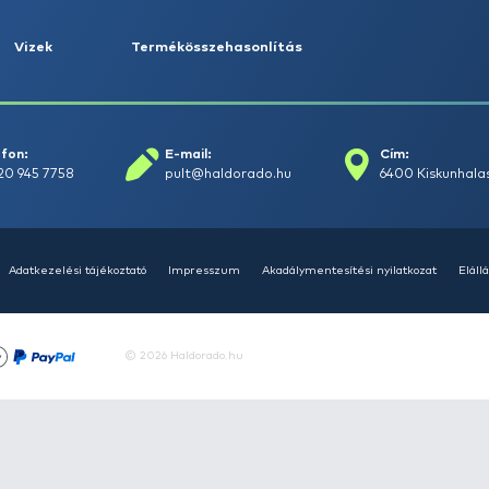
HALDORÁDÓ Kaiwo Travel
HAL
Spin 240XH bot + orsó szett
Spin
Ajánlatot kérek