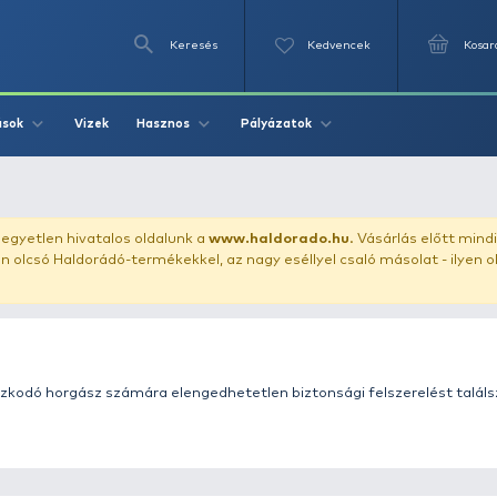
Keresés
Videók
Vizek
Írások
Hasznos
Pályázat
entőmellény
uházunkat!
Az egyetlen hivatalos oldalunk a
www.haldor
ozol feltűnően olcsó Haldorádó-termékekkel, az nagy eséll
 vízen tartózkodó horgász számára elengedhetetlen bizto