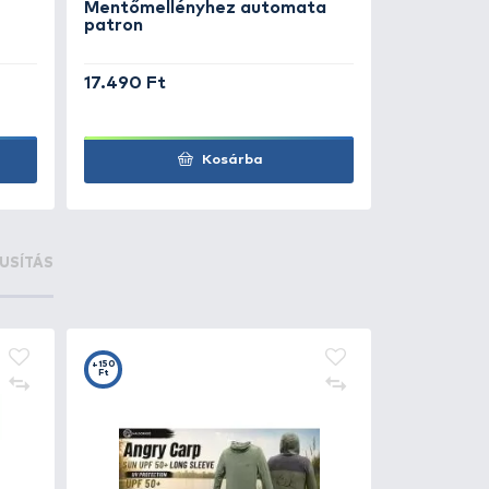
Kosárba
+175
Ft
ORFIN 50NA Mentőmellény
NORFIN 50N