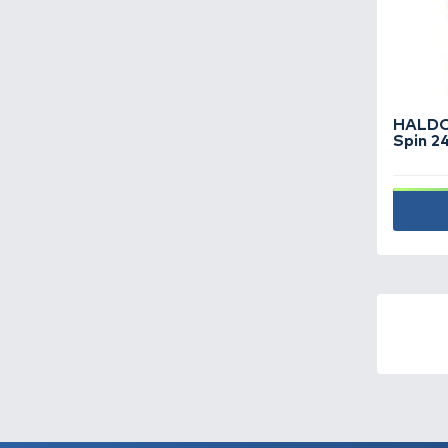
Horgászorsó -
153
Horog -
712
Kapásjelző -
86
Kert és tóápolás -
10
Kiegészítő, kellék -
166
Könyv -
4