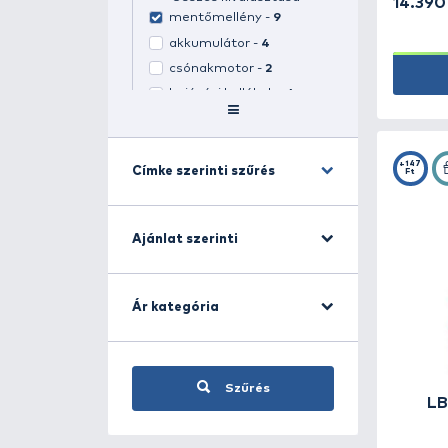
Kategóriára szűrés
Horgászcsónak -
19
(
1
kiválasztva)
Összes kiválasztása
mentőmellény -
9
akkumulátor -
4
csónakmotor -
2
hajózási kellékek -
4
Adalék, aroma -
185
Címke szerinti szűrés