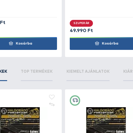
Kosárba
+180
+500
Ft
Ft
LB Mentőpatkó
N