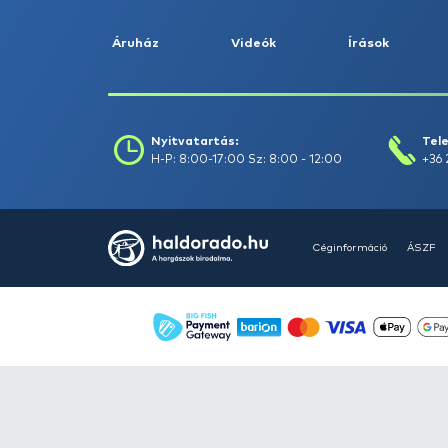
Ólom -
229
Pontyhorgászat -
499
Ragadozó halak
horgászata -
1293
Ruházat -
419
Szett -
10
Táska, botzsák,