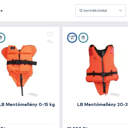
y akár életet is menthet. A modern mentőmellények kén
ta és manuális mentőmellények, valamint különböző mére
s és habosított modellek egyaránt garantálják, hogy vész
Rendezés
t mentén horgászol, a mentőmellény használata minden e
varják a horgászat élményét.
bb mentőmellényt, és élvezd a vízen töltött időt bizto
+144
+140
Ft
Ft