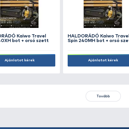
17.990 Ft
SZU
49.
Kosárba
ÚJ TERMÉKEK
TOP TERMÉKEK
KIEME