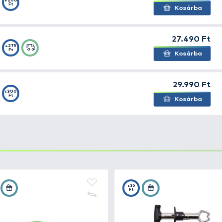
llett.
mm / 280 m; 0,30 mm / 185 m
+190