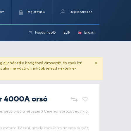
Kedvencek
Kosaram
Regisztráció
Fogási na
ok
ado.hu
. Vásárlás előtt mindig ellenőrizd a böngésző címs
yel csaló másolat - ilyen oldalon ne vásárolj, inkább jel
OKUMA
Ceymar 4000A orsó