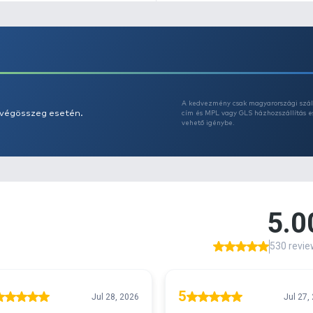
-
-
- 
-
A
s 29990 feletti végösszeg esetén.
c
v