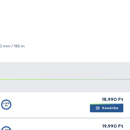
tő orsó a népszerű Ceymar sorozat egyik új tagja.
rotorral készül, amely csökkenti az orsó súlyát, miközben 
yensúlyozott rotor rendkívül sima futást tesz lehetővé.
precízen állítható, így még vékony zsinór használata mel
i az orsó tartósságát és a zsinór megfelelő lefutását.
 választás minden horgász számára, aki megbízható, kö