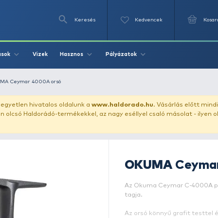
Keresés
Videók
Vizek
Írások
Hasznos
Pályázat
ető orsó
OKUMA Ceymar 4000A orsó
uházunkat!
Az egyetlen hivatalos oldalunk a
www.haldor
ozol feltűnően olcsó Haldorádó-termékekkel, az nagy eséll