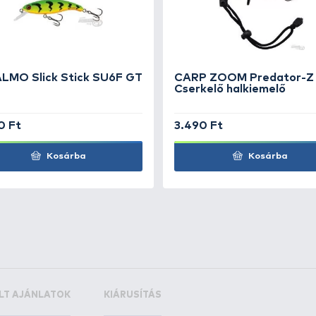
0XA orsó
Ft
+200
00XA orsó
Ft
D 3000A
+275
Ft
D 4000A
+300
Ft