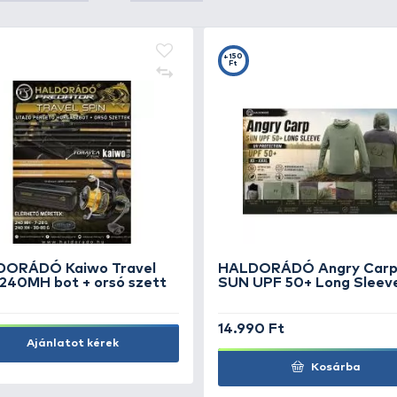
+38
+3
Ft
F
SALMO Slick Stick SU6F GT
CA
Cs
3.790 Ft
3.