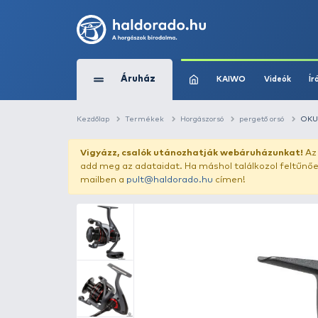
Áruház
KAIWO
Kezdőlap
Termékek
Horgászorsó
perg
Vigyázz, csalók utánozhatják webár
add meg az adataidat. Ha máshol találk
mailben a
pult@haldorado.hu
címen!