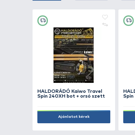
KAPCSOLÓDÓ TERMÉKEK
4
+330
Ft
L&K Proguide 220H
horgászbot
32.990 Ft