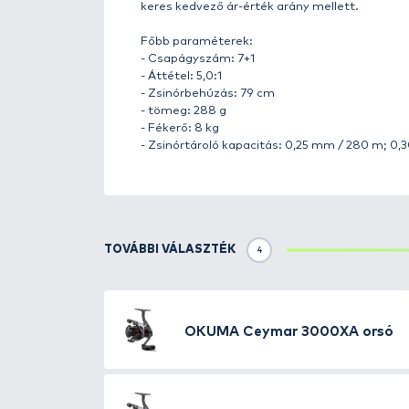
Részletek
Az Okuma Ceymar C-4000A perge
Az orsó könnyű grafit testtel és 
precíziós csapágyazás és a kieg
A többlamellás elsőfék rendszer 
biztosít. Az alumínium dob növel
Az Okuma Ceymar C orsó ideális