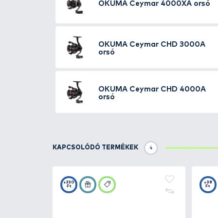
keres kedvező ár-érték arány me
Főbb paraméterek:
- Csapágyszám: 7+1
- Áttétel: 5,0:1
- Zsinórbehúzás: 79 cm
- tömeg: 288 g
- Fékerő: 8 kg
- Zsinórtároló kapacitás: 0,25 
TOVÁBBI VÁLASZTÉK
4