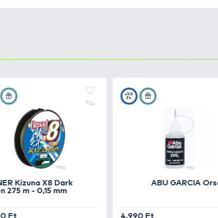
ócsalád tagjaira jellemző a precíz, megbízható fékrendsz
ó dobja távdobó peremmel is ellátott. Az alumínium ors
nakkor a legnagyobb terhelésnek is könnyedén ellenáll. 
n pergetésnél előnyösek, mert többórás műcsalis horgá
őségi zárt, korrózió mentes golyóscsapágyakat helyeztek
, ami a legerősebb technikai megoldás. Precíz, finom, s
terhelésnél és a halak gyors kirohanásainál sem tapad le
fém rotor alkalmazása könnyeddé, simává teszi az orsó fu
lak fárasztására is. Szépen kivitelezett, erős zsinórve
sok kivitelezését.