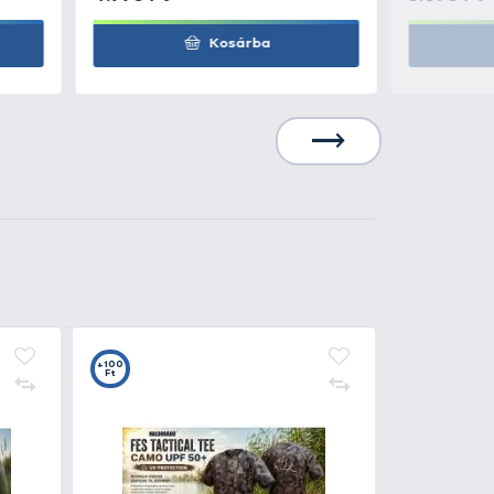
0
+50
t
Ft