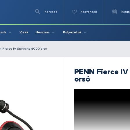
Keresés
Videók
Vizek
Írások
Hasznos
Pályázat
ető orsó
PENN Fierce IV Spinning 8000 orsó