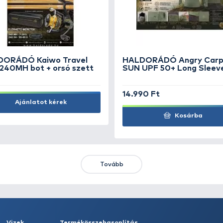
g
OWNER Kizuna X8 Dark
Green 275 m - 0,15 mm
13.990 Ft
4.
Kosárba