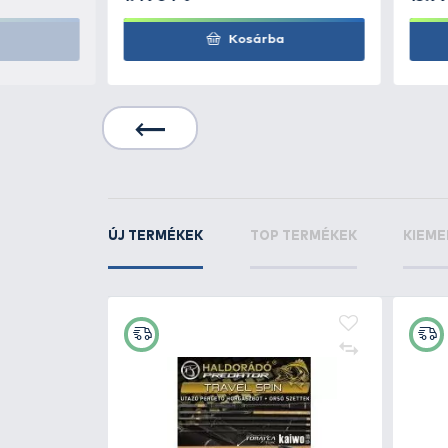
Fékerő: 13,6 kg
Zsinórkapacitás (mono): 31
Zsinórbehúzás : 112 cm
KAPCSOLÓDÓ TERMÉKEK
5
+15
Ft