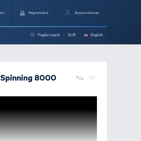
Kedvencek
Kosaram
Regisztráció
Fogási na
ok
PENN
Fierce IV Spinning 8000
orsó