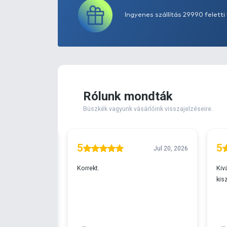
Extra elérhető!
Ingyenes szállítá