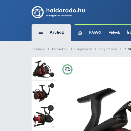
Áruház
KAIWO
Kezdőlap
Termékek
Horgászorsó
perg