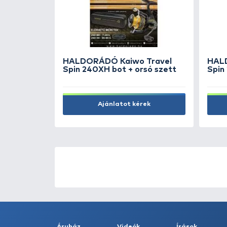
orocarbon
HALDORÁDÓ Jigfej 4/0 - 25 
1.490 Ft
Kosárba