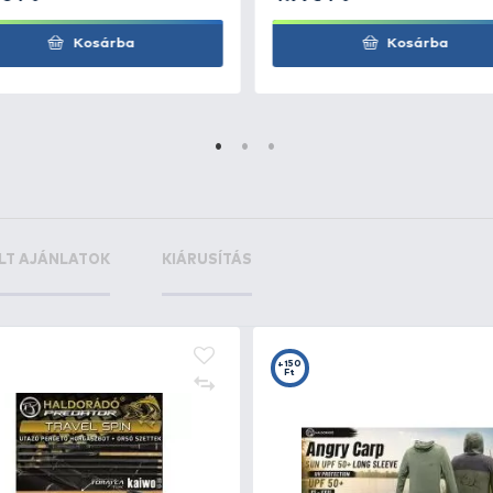
0/0.46 285/0.48 210/0.56
+140
+5
Ft
F