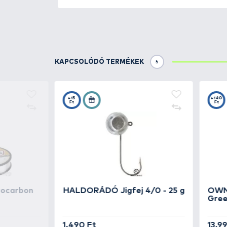
Az új
Penn Fierce IV
Spinning ors
alumínium) ház, emellett az ors
képest könnyű súllyal bír, ugya
horgászmódszernél, de különöse
karunk. A fém foglalatokban min
menetes megszoríthatósággal bír
rendelkezik, mely a legnagyobb 
zsinórt. A jól kiegyensúlyozott 
merjük ajánlani a legnagyobb ha
is segíti a távoli és pontos dobá
Csapágy (db) : 4+1
Méret : 80
Fék : első fék
Áttétel : 5.3:1
Súly (g) : 815
Dob anyaga : alumínium