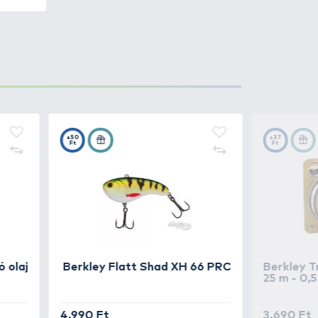
er, valamint a teljes fém (dur
óház a méretéhez és erejéhez
E tulajdonságok hasznosak minden
szatok során sem fárad el a
 el, a hajtókar pedig fém, mely
oklamellás első fékkel
, folyamatosan adagolja a
tását. Strapabíró, ezért bátran
zető görgő és a távdobó dobperem