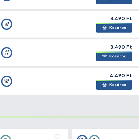
zetten előtétzsinórnak javasoljuk!
pható
esztve
rocarbon 25
+30
Ft