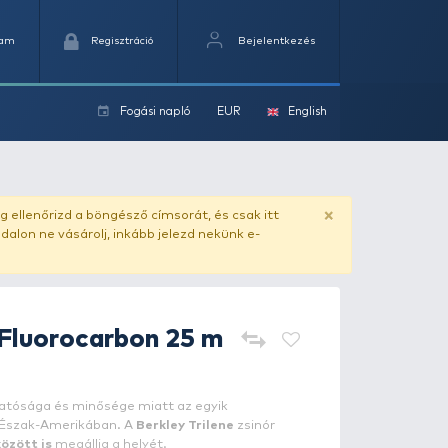
Kedvencek
Kosaram
Regisztráció
Fogási na
ok
ado.hu
. Vásárlás előtt mindig ellenőrizd a böngésző címs
yel csaló másolat - ilyen oldalon ne vásárolj, inkább jel
Berkley
Trilene Fluorocarbon 