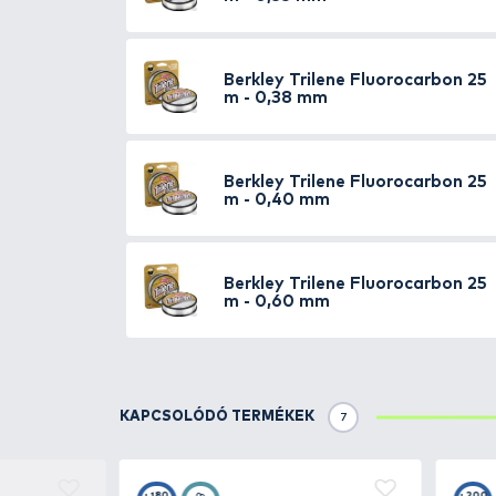
A Trilene Fluorocarbon
t kifeje
Tulajdonságok:
- Láthatatlan a víz alatt
- Széles méretválasztékban ka
- Jól süllyed
- Tökéletes csomótűrés
- A Berkley Pro csapat által fejl
TOVÁBBI VÁLASZTÉK
5
Berkley
Trilene Fluo
m - 0,25 mm