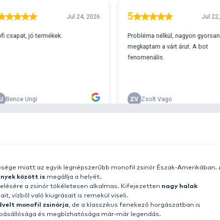
A
s 29990 feletti végösszeg esetén.
c
v