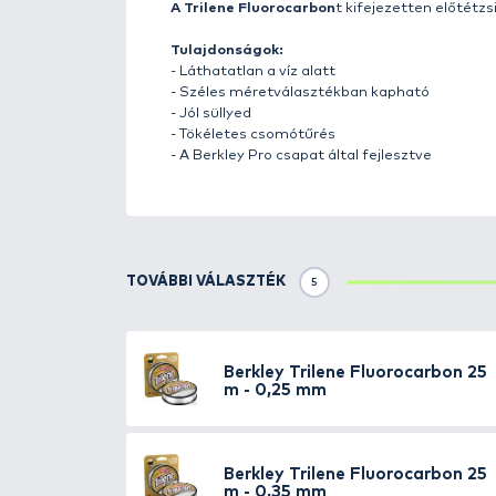
Részletek
Hihetetlen erőssége, megbízhat
Berkley Trilene
zsinór
édes és s
A hirtelen, nagy erővel jelentke
fárasztásához
ajánlott, ezek he
Hazánkban a
bojlis és a feeder
kiemelkedően népszerű termékr