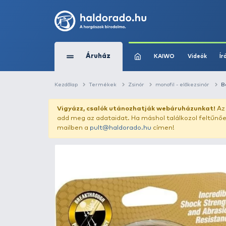
Áruház
KAIWO
Kezdőlap
Termékek
Zsinór
monofil -
Vigyázz, csalók utánozhatják webár
add meg az adataidat. Ha máshol találk
mailben a
pult@haldorado.hu
címen!