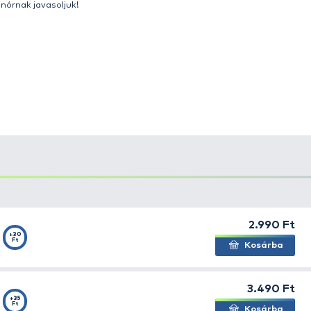
ósága és minősége miatt az egyik legnépszerűbb monofi
ósvízi körülmények között is
megállja a helyét.
ző kapások elnyelésére a zsinór tökéletesen alkalmas. Ki
ves kirohanásait, vízből való kiugrásait is remekül viseli.
 horgászok kedvelt monofil zsinórja
, de a klasszikus fe
ől van szó. Kopásállósága és megbízhatósága már-már 