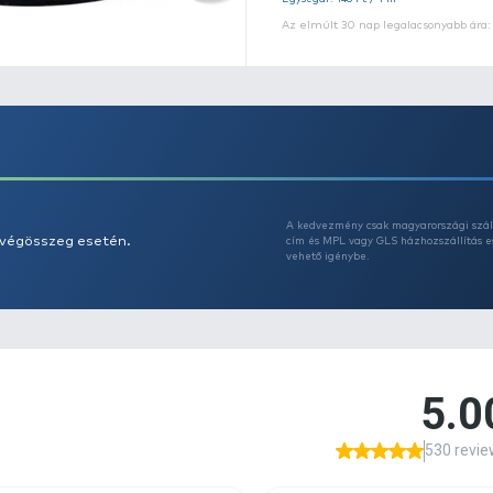
Eg
Az