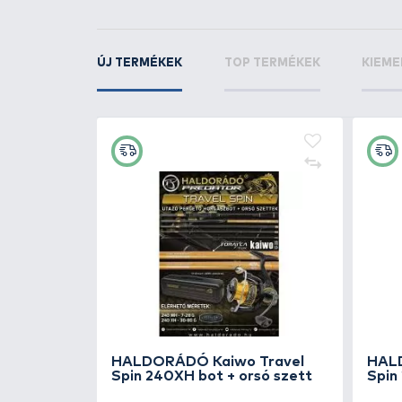
m - 0,60 mm
KAPCSOLÓDÓ TERMÉKEK
7
+180
Ft