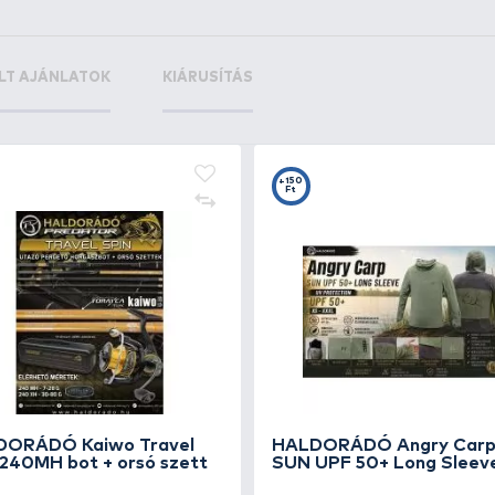
+200
+1
Ft
F