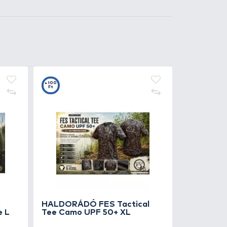
Kosárba
60
+65
t
Ft