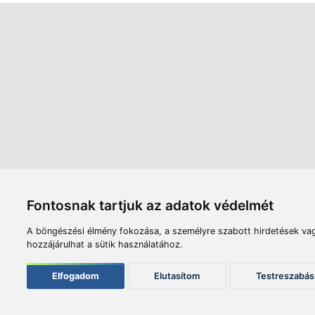
Áruház
Videók
Í
Nyitvatartás:
H-P: 8:00-17:00
Sz: 8:00 - 12:00
Céginfor