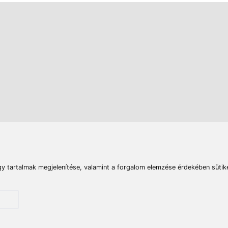
rások
Vizek
Termékösszehasonlít
Telefon:
E-mail:
+36 20 945 7758
pult@haldorado.hu
máció
ÁSZF
Adatkezelési tájékoztató
Impresszum
Akadá
© 2026 Haldorado.hu