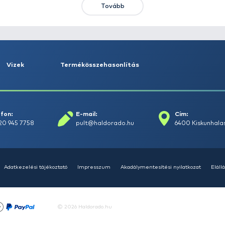
HALDORÁDÓ Kaiwo Travel
HA
Spin 240MH bot + orsó szett
SU
14
Ajánlatot kérek
Tovább