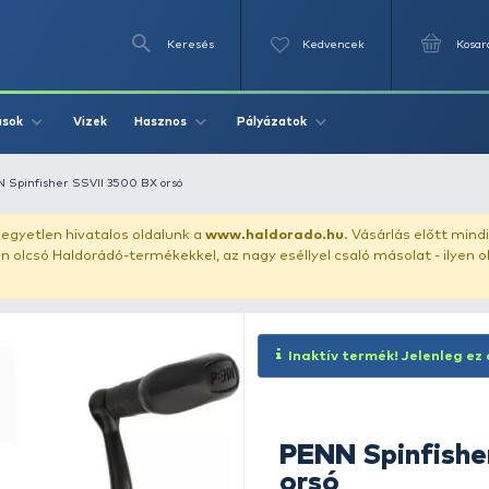
Keresés
Videók
Vizek
Írások
Hasznos
Pályázat
ető orsó
PENN Spinfisher SSVII 3500 BX orsó
uházunkat!
Az egyetlen hivatalos oldalunk a
www.haldor
ozol feltűnően olcsó Haldorádó-termékekkel, az nagy eséll