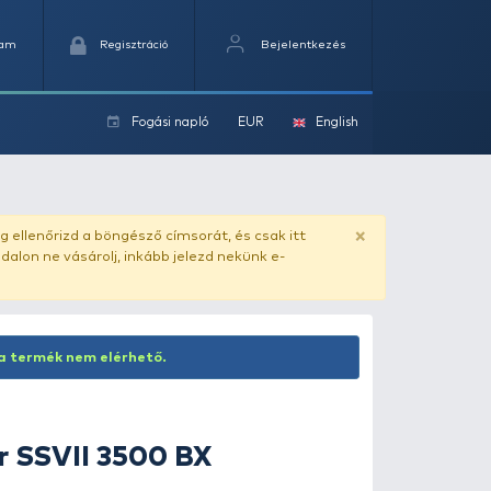
Kedvencek
Kosaram
Regisztráció
Fogási na
ok
ado.hu
. Vásárlás előtt mindig ellenőrizd a böngésző címs
yel csaló másolat - ilyen oldalon ne vásárolj, inkább jel
Inaktív termék! Jelenleg ez a termék nem elérhető.