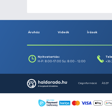
HALDORÁDÓ Kaiwo Travel
Spin 240XH bot + orsó szett
Ajánlatot kérek