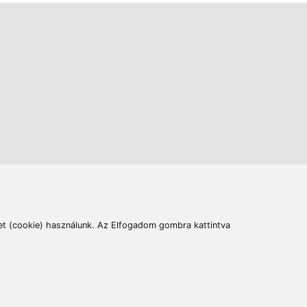
ás
Cím:
6400 Kiskunhalas, Széchenyi út 49.
lymentesítési nyilatkozat
Elállás