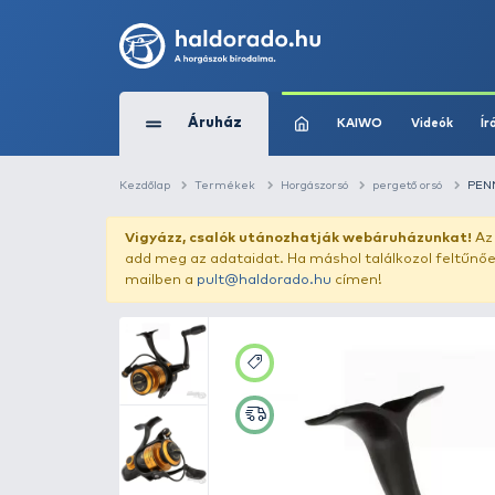
Áruház
KAIWO
Kezdőlap
Termékek
Horgászorsó
perg
Vigyázz, csalók utánozhatják webár
add meg az adataidat. Ha máshol találk
mailben a
pult@haldorado.hu
címen!